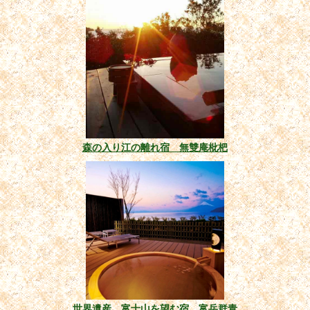
森の入り江の離れ宿 無雙庵枇杷
世界遺産 富士山を望む宿 富岳群青