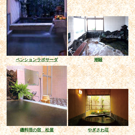
ペンションラポサーダ
潮騒
磯料理の宿 松屋
やぎさわ荘