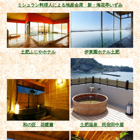
ミシュラン料理人による地産会席 新・海花亭いずみ
土肥ふじやホテル
伊東園ホテル土肥
和の匠 花暖簾
土肥温泉 民宿田中屋