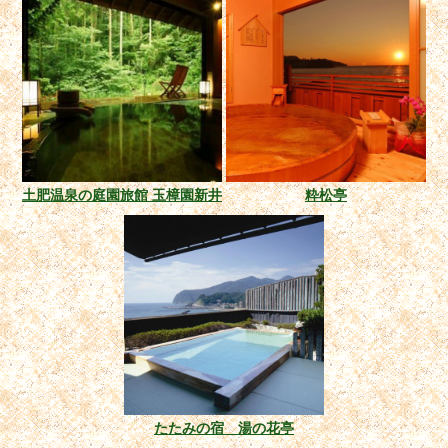
土肥温泉の庭園旅館 玉樟園新井
粋松亭
たたみの宿 湯の花亭