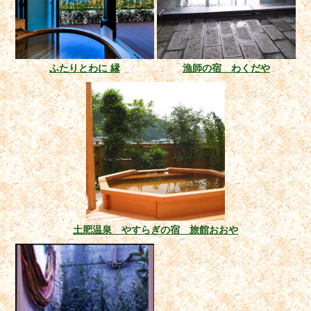
ふたりとわに 縁
漁師の宿 わくだや
土肥温泉 やすらぎの宿 旅館おおや