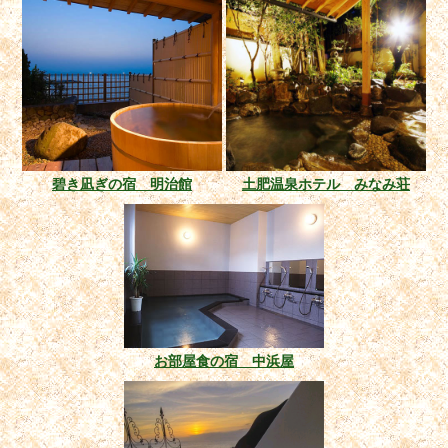
碧き凪ぎの宿 明治館
土肥温泉ホテル みなみ荘
お部屋食の宿 中浜屋