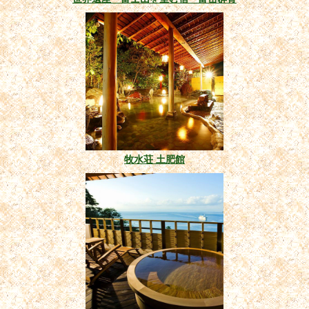
牧水荘 土肥館