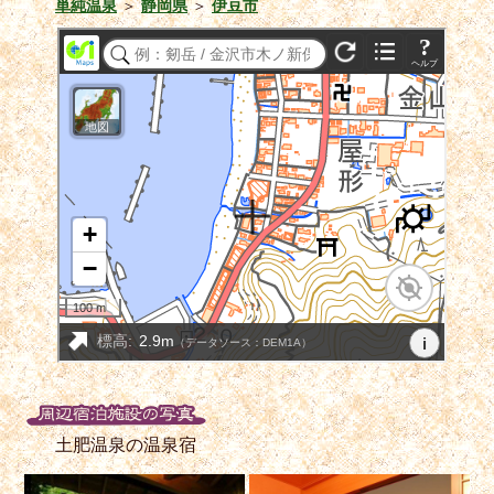
単純温泉
＞
静岡県
＞
伊豆市
土肥温泉の温泉宿