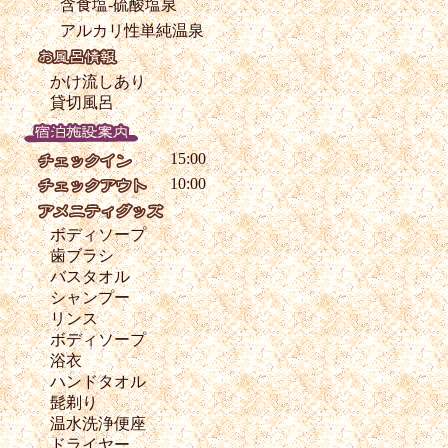
含食塩-硫酸塩泉
アルカリ性単純温泉
かけ流しあり
貸切風呂
15:00
10:00
ボディソープ
歯ブラシ
バスタオル
シャンプー
リンス
ボディソープ
浴衣
ハンドタオル
髭剃り
温水洗浄便座
ドライヤー