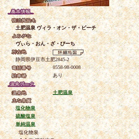
土肥温泉 ヴィラ・オン・ザ・ビーチ
ヴぃら・おん・ざ・びーち
静岡県伊豆市土肥2845-2
0558-98-0008
あり
土肥温泉
塩化物泉
硫酸塩泉
単純温泉
塩化物泉