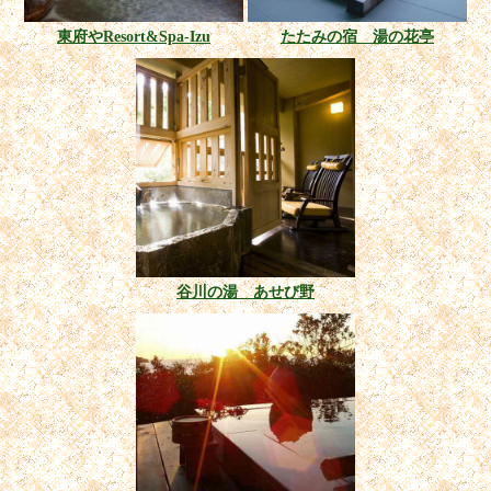
東府やResort&Spa-Izu
たたみの宿 湯の花亭
谷川の湯 あせび野