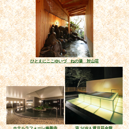
ひとえにここゆいづ ねの湯 対山荘
ホテルラフォーレ修善寺
宙 SORA 渡月荘金龍