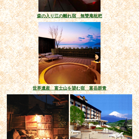
森の入り江の離れ宿 無雙庵枇杷
世界遺産 富士山を望む宿 富岳群青