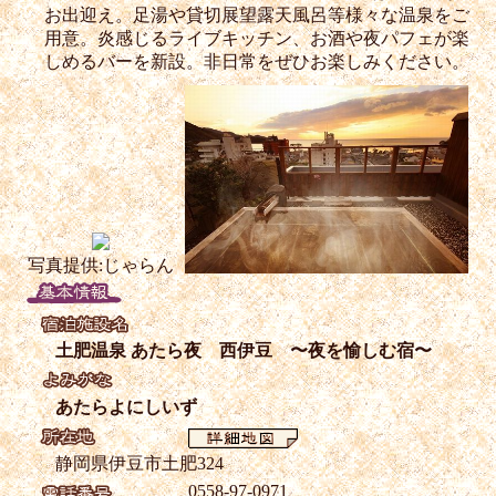
お出迎え。足湯や貸切展望露天風呂等様々な温泉をご
用意。炎感じるライブキッチン、お酒や夜パフェが楽
しめるバーを新設。非日常をぜひお楽しみください。
写真提供:じゃらん
土肥温泉 あたら夜 西伊豆 〜夜を愉しむ宿〜
あたらよにしいず
静岡県伊豆市土肥324
0558-97-0971