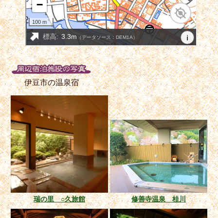
伊豆市の温泉宿
瑞の里 ○久旅館
修善寺温泉 桂川