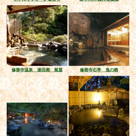
修善寺温泉 湯回廊 菊屋
修善寺石亭 鬼の栖