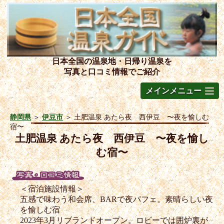
日本全国の温泉地・日帰り温泉を
写真と口コミ情報でご紹介
メインメニュー
静岡県
＞
伊豆市
＞
土肥温泉 あたら夜 西伊豆 〜夜を愉しむ
宿〜
土肥温泉 あたら夜 西伊豆 〜夜を愉し
む宿〜
＜宿泊施設情報＞
五感で味わう和会席、BARで夜パフェ。素晴らしい夜
を愉しむ宿
2023年3月リブランドオープン。ロビーでは囲炉裏が