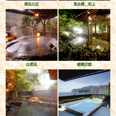
柳生の庄
落合楼 村上
白壁荘
嵯峨沢館