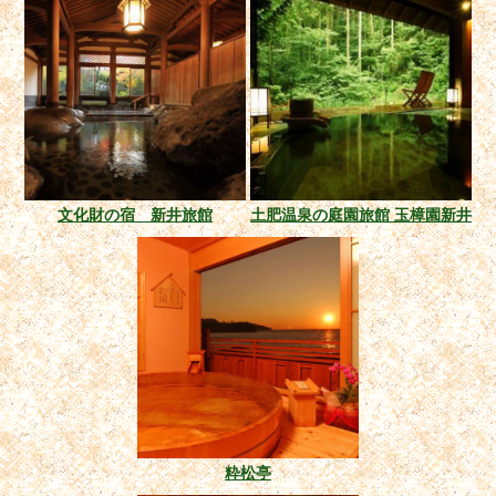
文化財の宿 新井旅館
土肥温泉の庭園旅館 玉樟園新井
粋松亭