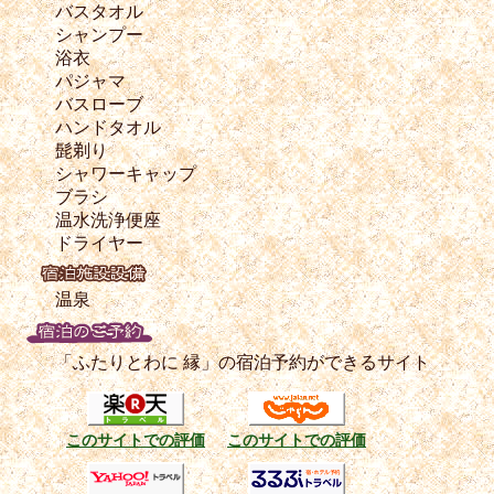
バスタオル
シャンプー
浴衣
パジャマ
バスローブ
ハンドタオル
髭剃り
シャワーキャップ
ブラシ
温水洗浄便座
ドライヤー
温泉
「ふたりとわに 縁」の宿泊予約ができるサイト
このサイトでの評価
このサイトでの評価