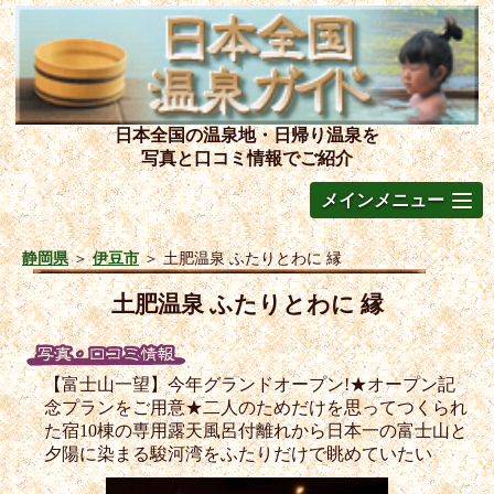
日本全国の温泉地・日帰り温泉を
写真と口コミ情報でご紹介
メインメニュー
静岡県
＞
伊豆市
＞
土肥温泉 ふたりとわに 縁
土肥温泉 ふたりとわに 縁
【富士山一望】今年グランドオープン!★オープン記
念プランをご用意★二人のためだけを思ってつくられ
た宿10棟の専用露天風呂付離れから日本一の富士山と
夕陽に染まる駿河湾をふたりだけで眺めていたい