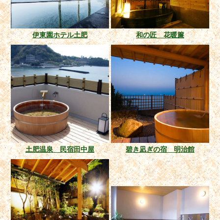
伊東園ホテル土肥
和の匠 花暖簾
土肥温泉 民宿田中屋
碧き凪ぎの宿 明治館