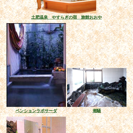
土肥温泉 やすらぎの宿 旅館おおや
ペンションラポサーダ
潮騒