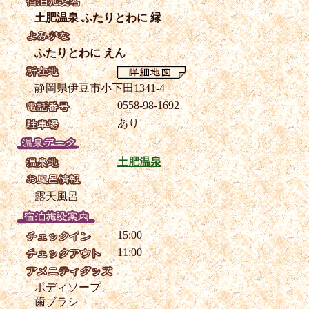
土肥温泉 ふたりとわに 縁
ふたりとわに えん
静岡県伊豆市小下田1341-4
0558-98-1692
あり
土肥温泉
露天風呂
15:00
11:00
ボディソープ
歯ブラシ