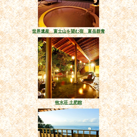
世界遺産 富士山を望む宿 富岳群青
牧水荘 土肥館