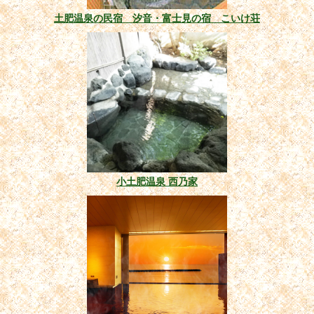
土肥温泉の民宿 汐音・富士見の宿 こいけ荘
小土肥温泉 西乃家