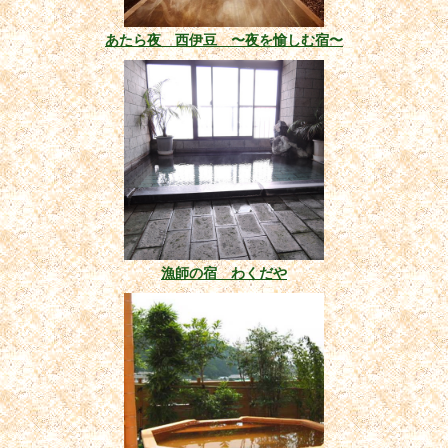
あたら夜 西伊豆 〜夜を愉しむ宿〜
漁師の宿 わくだや