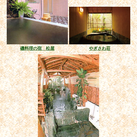
磯料理の宿 松屋
やぎさわ荘