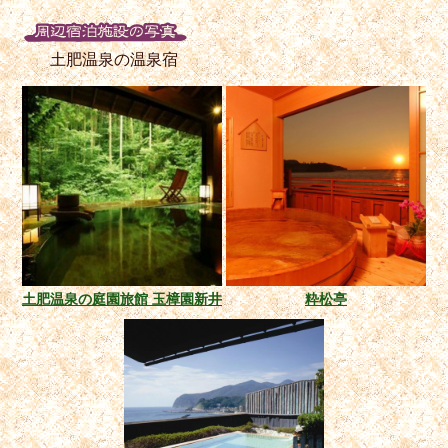
土肥温泉の温泉宿
土肥温泉の庭園旅館 玉樟園新井
粋松亭