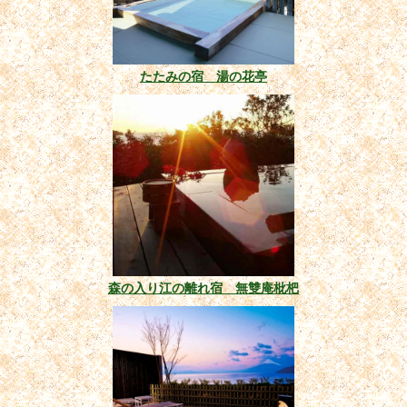
たたみの宿 湯の花亭
森の入り江の離れ宿 無雙庵枇杷