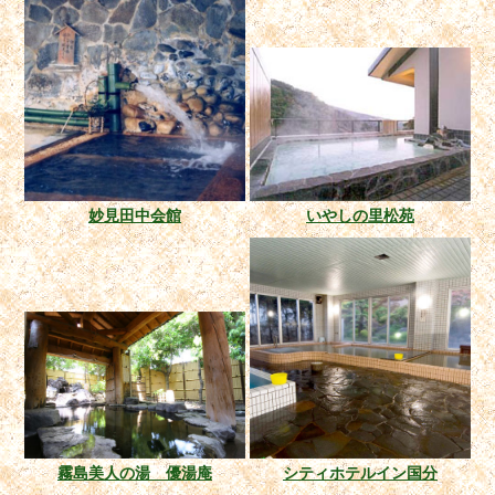
妙見田中会館
いやしの里松苑
霧島美人の湯 優湯庵
シティホテルイン国分