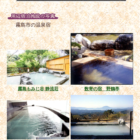
霧島市の温泉宿
霧島もみじ谷 静流荘
数寄の宿 野鶴亭