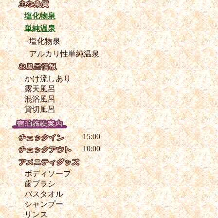
塩化物泉
単純温泉
塩化物泉
アルカリ性単純温泉
かけ流しあり
露天風呂
混浴風呂
貸切風呂
15:00
10:00
ボディソープ
歯ブラシ
バスタオル
シャンプー
リンス