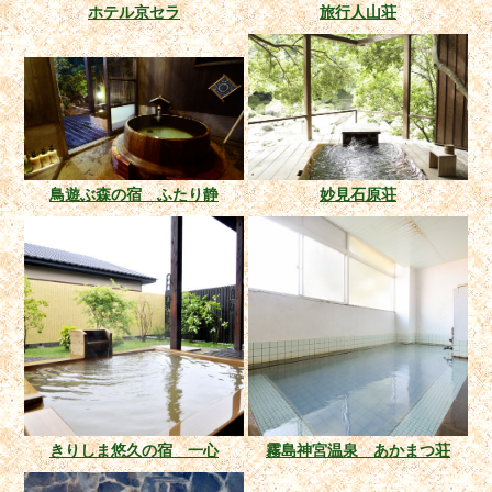
ホテル京セラ
旅行人山荘
鳥遊ぶ森の宿 ふたり静
妙見石原荘
きりしま悠久の宿 一心
霧島神宮温泉 あかまつ荘