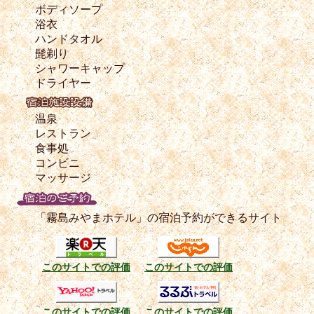
ボディソープ
浴衣
ハンドタオル
髭剃り
シャワーキャップ
ドライヤー
温泉
レストラン
食事処
コンビニ
マッサージ
「霧島みやまホテル」の宿泊予約ができるサイト
このサイトでの評価
このサイトでの評価
このサイトでの評価
このサイトでの評価