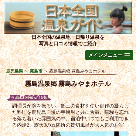
日本全国の温泉地・日帰り温泉を
写真と口コミ情報でご紹介
メインメニュー
鹿児島県
＞
霧島市
＞
霧島温泉郷 霧島みやまホテル
霧島温泉郷 霧島みやまホテル
調理長が腕を振るい、郷土の食材を使い創作の凝らし
た料理を鹿児島自慢の芋焼酎と共に舌鼓。喧騒を忘れ
る落ち着いた雰囲気の中、宿泊中いつでもご利用でき
る内湯2、露天3の五箇所の貸切風呂が大人気のお宿