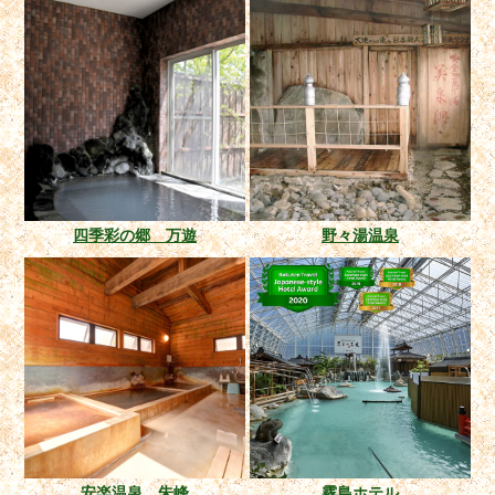
四季彩の郷 万遊
野々湯温泉
安楽温泉 朱峰
霧島ホテル