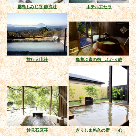
霧島もみじ谷 静流荘
ホテル京セラ
旅行人山荘
鳥遊ぶ森の宿 ふたり静
妙見石原荘
きりしま悠久の宿 一心