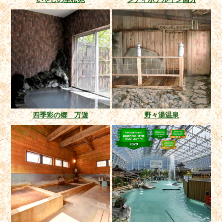
四季彩の郷 万遊
野々湯温泉