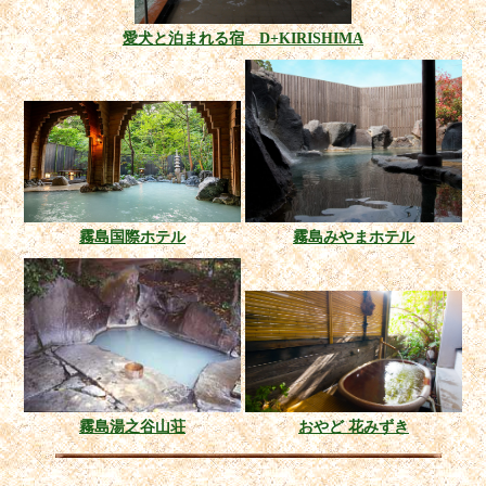
愛犬と泊まれる宿 D+KIRISHIMA
霧島国際ホテル
霧島みやまホテル
霧島湯之谷山荘
おやど 花みずき