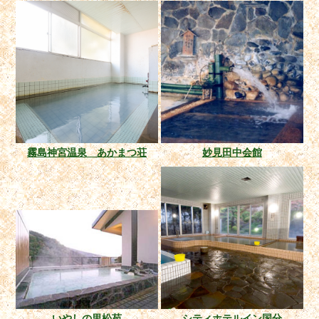
霧島神宮温泉 あかまつ荘
妙見田中会館
いやしの里松苑
シティホテルイン国分