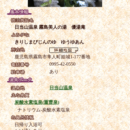
日当山温泉 霧島美人の湯 優湯庵
きりしまびじんのゆ ゆうゆあん
鹿児島県霧島市隼人町姫城1-177番地
0995-42-0550
あり
日当山温泉
炭酸水素塩泉(重曹泉)
ナトリウム-炭酸水素塩泉
日帰り入浴可