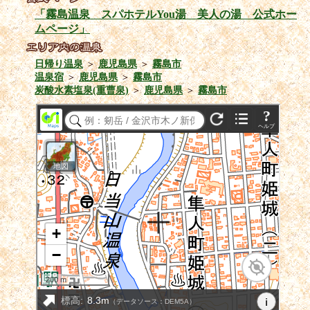
「霧島温泉 スパホテルYou湯 美人の湯 公式ホー
ムページ」
日帰り温泉
＞
鹿児島県
＞
霧島市
温泉宿
＞
鹿児島県
＞
霧島市
炭酸水素塩泉(重曹泉)
＞
鹿児島県
＞
霧島市