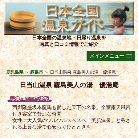
日本全国の温泉地・日帰り温泉を
写真と口コミ情報でご紹介
メインメニュー
鹿児島県
＞
霧島市
＞
日当山温泉 霧島美人の湯 優湯庵
日当山温泉 霧島美人の湯 優湯庵
西郷隆盛坂本龍馬も愛した天下の名泉。全室露天風呂
付き客室で贅沢な時間
女性に大人気のツルツルスベスベ「美肌温泉」と称さ
れる上質な湯で心安らぐひとときを