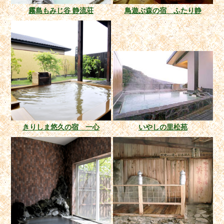
霧島もみじ谷 静流荘
鳥遊ぶ森の宿 ふたり静
きりしま悠久の宿 一心
いやしの里松苑