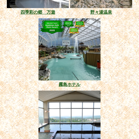
四季彩の郷 万遊
野々湯温泉
霧島ホテル