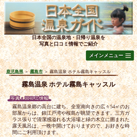
日本全国の温泉地・日帰り温泉を
写真と口コミ情報でご紹介
メインメニュー
鹿児島県
＞
霧島市
＞
霧島温泉 ホテル霧島キャッスル
霧島温泉 ホテル霧島キャッスル
霧島温泉郷の高台に建ち、全室南向きの広々54㎡のお
部屋からは、錦江戸湾や桜島が眺望できます。三方ガ
ラス張りで清潔感溢れる大浴場と緑の木立に囲まれた
露天風呂は、一晩中開けておりますので、お好きな時
間にご利用頂けます。