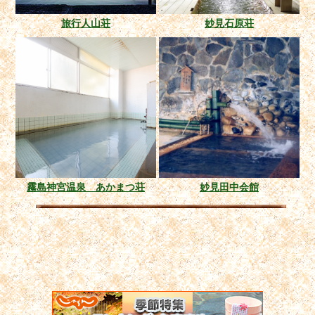
旅行人山荘
妙見石原荘
霧島神宮温泉 あかまつ荘
妙見田中会館