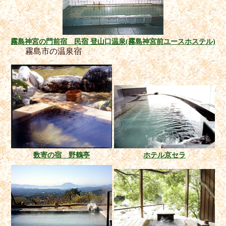
霧島神宮の門前宿 民宿 登山口温泉(霧島神宮前ユースホステル)
霧島市の温泉宿
数寄の宿 野鶴亭
ホテル京セラ