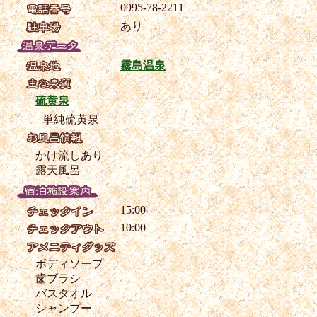
0995-78-2211
あり
霧島温泉
硫黄泉
単純硫黄泉
かけ流しあり
露天風呂
15:00
10:00
ボディソープ
歯ブラシ
バスタオル
シャンプー