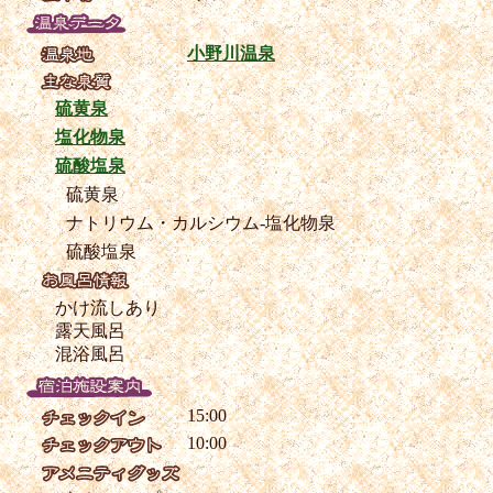
小野川温泉
硫黄泉
塩化物泉
硫酸塩泉
硫黄泉
ナトリウム・カルシウム-塩化物泉
硫酸塩泉
かけ流しあり
露天風呂
混浴風呂
15:00
10:00