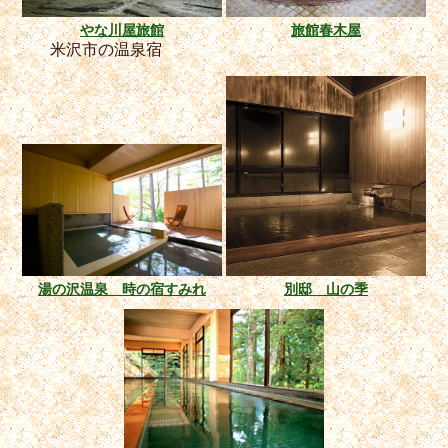
やな川屋旅館
旅館春木屋
米沢市の温泉宿
湯の沢温泉 時の宿すみれ
別邸 山の季