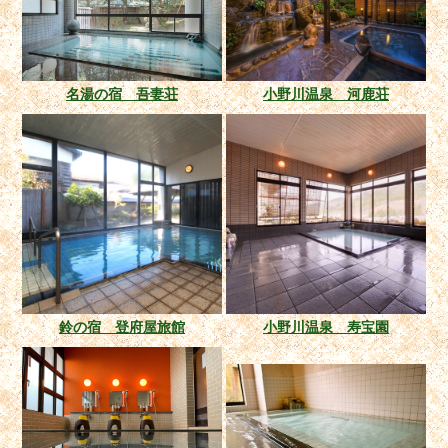
名湯の宿 吾妻荘
小野川温泉 河鹿荘
鈴の宿 登府屋旅館
小野川温泉 寿宝園