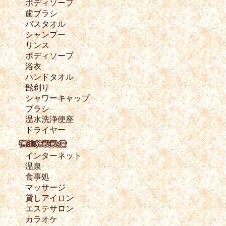
ボディソープ
歯ブラシ
バスタオル
シャンプー
リンス
ボディソープ
浴衣
ハンドタオル
髭剃り
シャワーキャップ
ブラシ
温水洗浄便座
ドライヤー
インターネット
温泉
食事処
マッサージ
貸しアイロン
エステサロン
カラオケ