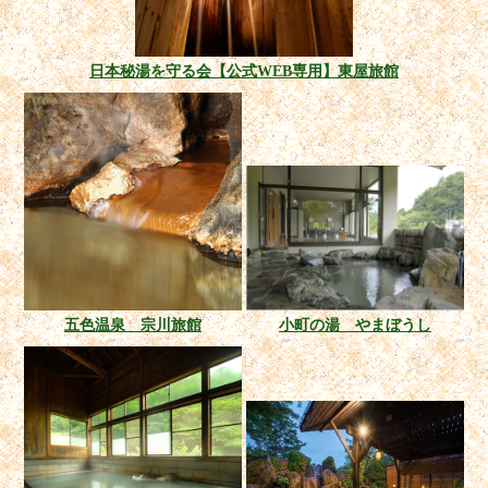
日本秘湯を守る会【公式WEB専用】東屋旅館
五色温泉 宗川旅館
小町の湯 やまぼうし