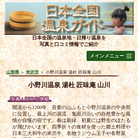
日本全国の温泉地・日帰り温泉を
写真と口コミ情報でご紹介
メインメニュー
山形県
＞
米沢市
＞
小野川温泉 湯杜 匠味庵 山川
小野川温泉 湯杜 匠味庵 山川
開湯から1200年、吾妻の山ふもと小野川温泉の中央部
に位置し、最上川の源流、鬼面川沿いの自然豊かな風
情が自慢の宿です。春は新緑、初夏には野生のほたる
が飛びかいます。四季折々の食材を使った郷土料理や
日本三大和牛の米沢牛、名物ラジウム玉子や各野菜