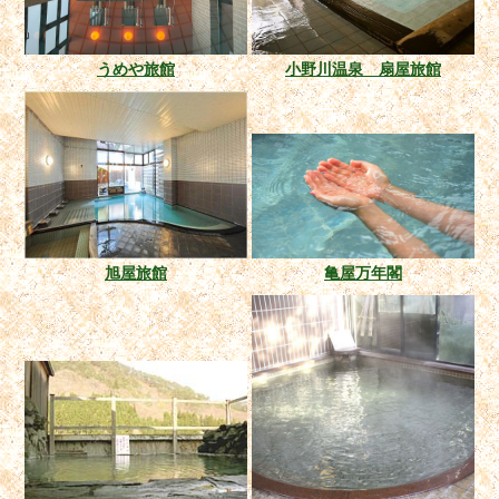
うめや旅館
小野川温泉 扇屋旅館
旭屋旅館
亀屋万年閣