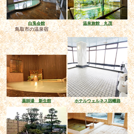
白兎会館
温泉旅館 丸茂
鳥取市の温泉宿
薬師湯 新生館
ホテルウェルネス因幡路