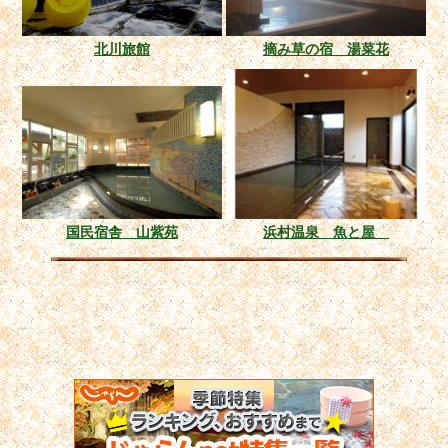
北川旅館
摘み草の宿 湯菜花
国民宿舎 山紫苑
浜村温泉 魚と屋