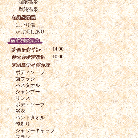
硫酸塩泉
単純温泉
にごり湯
かけ流しあり
14:00
10:00
ボディソープ
歯ブラシ
バスタオル
シャンプー
リンス
ボディソープ
浴衣
ハンドタオル
髭剃り
シャワーキャップ
ブラシ