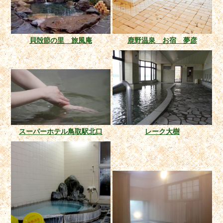
貝殻節の里 旅風庵
鹿野温泉 お宿 夢彦
スーパーホテル鳥取駅北口
レーク大樹