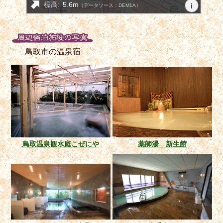
鳥取市の温泉宿
鳥取温泉観水庭こぜにや
薬師湯 新生館