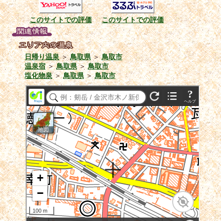
このサイトでの評価
このサイトでの評価
日帰り温泉
＞
鳥取県
＞
鳥取市
温泉宿
＞
鳥取県
＞
鳥取市
塩化物泉
＞
鳥取県
＞
鳥取市