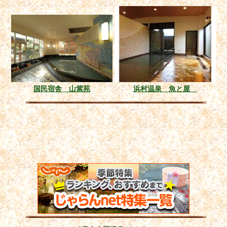
国民宿舎 山紫苑
浜村温泉 魚と屋