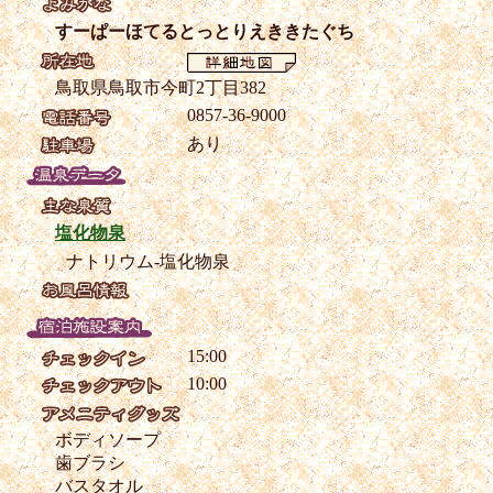
すーぱーほてるとっとりえききたぐち
鳥取県鳥取市今町2丁目382
0857-36-9000
あり
塩化物泉
ナトリウム-塩化物泉
15:00
10:00
ボディソープ
歯ブラシ
バスタオル