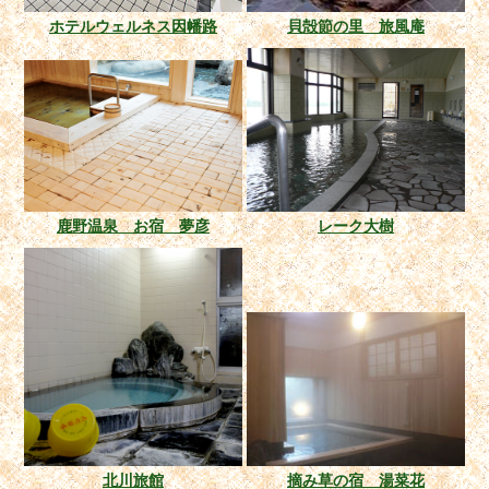
ホテルウェルネス因幡路
貝殻節の里 旅風庵
鹿野温泉 お宿 夢彦
レーク大樹
北川旅館
摘み草の宿 湯菜花