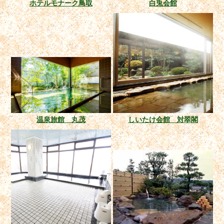
ホテルモナーク鳥取
白兎会館
温泉旅館 丸茂
しいたけ会館 対翠閣