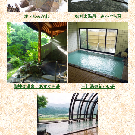
ホテルみかわ
御神楽温泉 みかぐら荘
御神楽温泉 あすなろ荘
三川温泉新かい荘