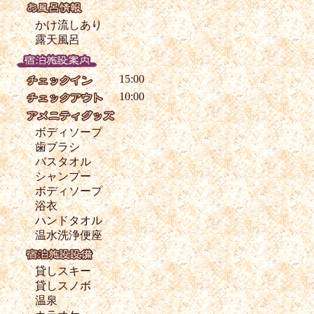
かけ流しあり
露天風呂
15:00
10:00
ボディソープ
歯ブラシ
バスタオル
シャンプー
ボディソープ
浴衣
ハンドタオル
温水洗浄便座
貸しスキー
貸しスノボ
温泉