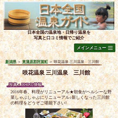
日本全国の温泉地・日帰り温泉を
写真と口コミ情報でご紹介
メインメニュー
新潟県
＞
東蒲原郡阿賀町
＞
咲花温泉 三川温泉 三川館
咲花温泉 三川温泉 三川館
2016年春、料理がリニューアル★朝食がヘルシーな野
菜しゃぶしゃぶにリニューアル♪新しくなった三川館
の料理をどうぞご堪能下さい!