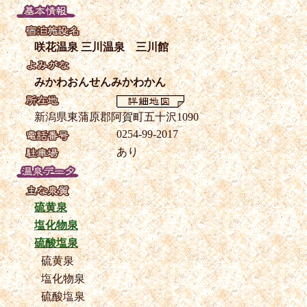
咲花温泉 三川温泉 三川館
みかわおんせんみかわかん
新潟県東蒲原郡阿賀町五十沢1090
0254-99-2017
あり
硫黄泉
塩化物泉
硫酸塩泉
硫黄泉
塩化物泉
硫酸塩泉