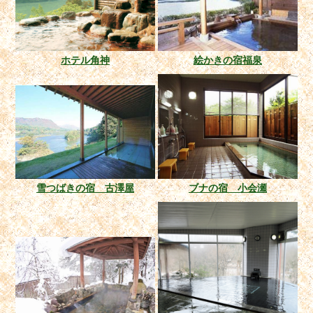
ホテル角神
絵かきの宿福泉
雪つばきの宿 古澤屋
ブナの宿 小会瀬