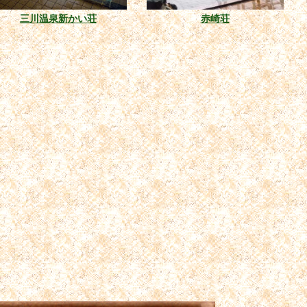
三川温泉新かい荘
赤崎荘