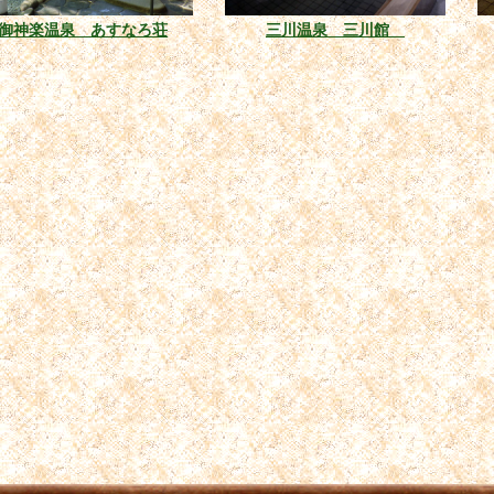
御神楽温泉 あすなろ荘
三川温泉 三川館