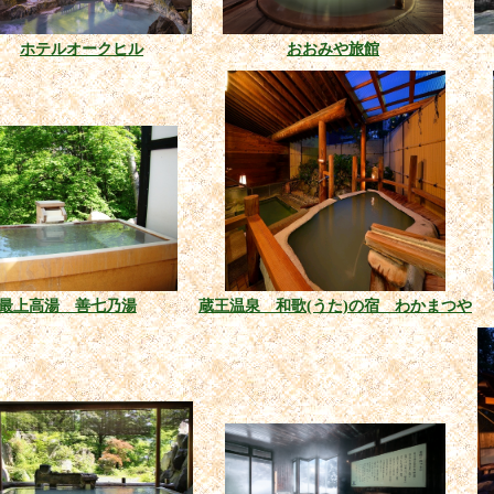
ホテルオークヒル
おおみや旅館
最上高湯 善七乃湯
蔵王温泉 和歌(うた)の宿 わかまつや