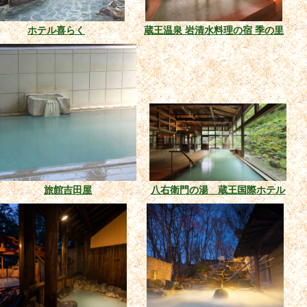
ホテル喜らく
蔵王温泉 岩清水料理の宿 季の里
旅館吉田屋
八右衛門の湯 蔵王国際ホテル