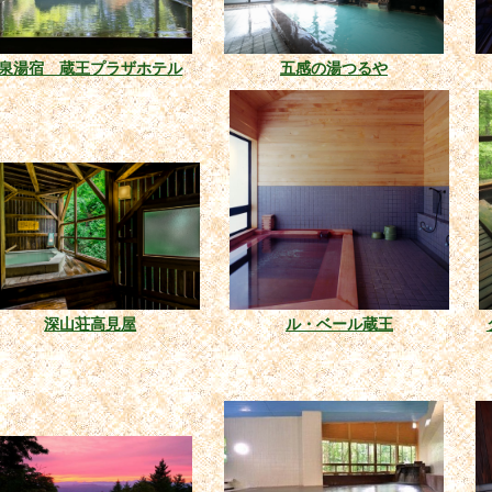
泉湯宿 蔵王プラザホテル
五感の湯つるや
深山荘高見屋
ル・ベール蔵王