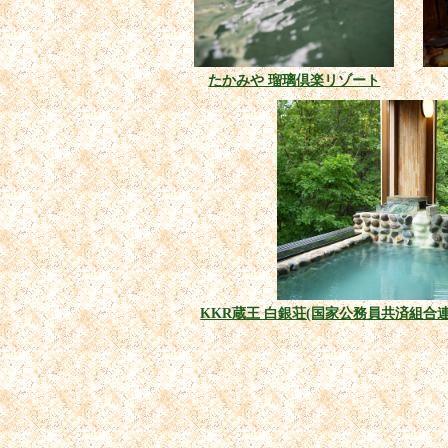
たかみや 瑠璃倶楽リゾート
KKR蔵王 白銀荘(国家公務員共済組合