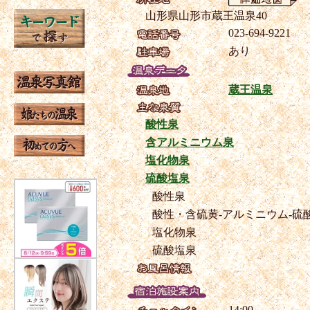
山形県山形市蔵王温泉40
023-694-9221
あり
蔵王温泉
酸性泉
含アルミニウム泉
塩化物泉
硫酸塩泉
酸性泉
酸性・含硫黄-アルミニウム-硫
塩化物泉
硫酸塩泉
14:00