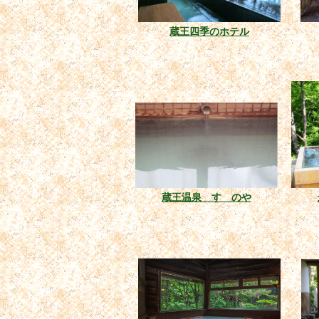
蔵王四季のホテル
蔵王温泉 すゞのや