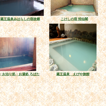
蔵王温泉みはらしの宿故郷
こけしの宿 招仙閣
・お泊り処・お湯処 ろばた
蔵王温泉 えびや旅館