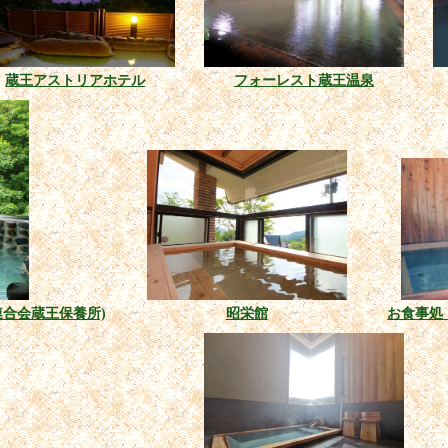
蔵王アストリアホテル
フォーレスト蔵王温泉
連合会蔵王保養所)
昭栄館
お食事処