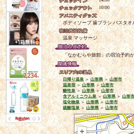
10:00
ボディソープ
歯ブラシ
バスタオ
温泉
マッサージ
「なかむらや旅館」の宿泊予約
日帰り温泉
＞
山形県
＞
山形市
温泉宿
＞
山形県
＞
山形市
酸性泉
＞
山形県
＞
山形市
含アルミニウム泉
＞
山形県
＞
山形
塩化物泉
＞
山形県
＞
山形市
硫酸塩泉
＞
山形県
＞
山形市