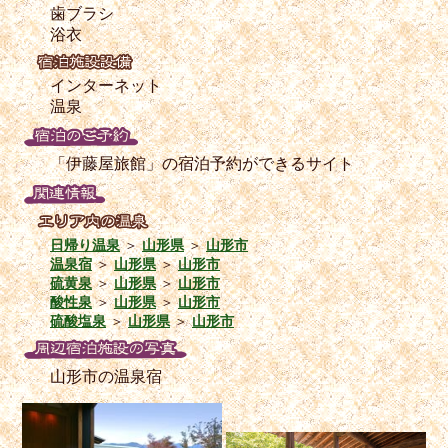
歯ブラシ
浴衣
インターネット
温泉
「伊藤屋旅館」の宿泊予約ができるサイト
日帰り温泉
＞
山形県
＞
山形市
温泉宿
＞
山形県
＞
山形市
硫黄泉
＞
山形県
＞
山形市
酸性泉
＞
山形県
＞
山形市
硫酸塩泉
＞
山形県
＞
山形市
山形市の温泉宿