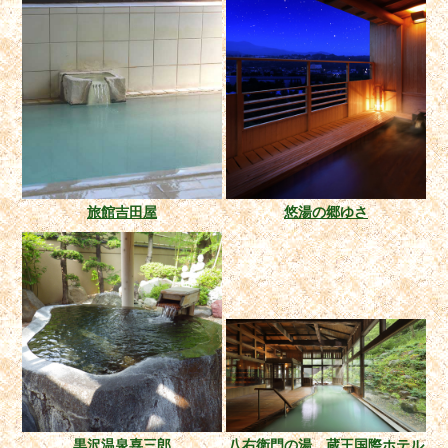
旅館吉田屋
悠湯の郷ゆさ
黒沢温泉喜三郎
八右衛門の湯 蔵王国際ホテル