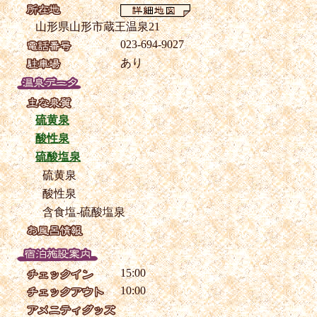
山形県山形市蔵王温泉21
023-694-9027
あり
硫黄泉
酸性泉
硫酸塩泉
硫黄泉
酸性泉
含食塩-硫酸塩泉
15:00
10:00