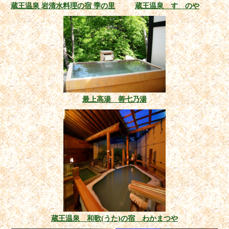
蔵王温泉 岩清水料理の宿 季の里
蔵王温泉 すゞのや
最上高湯 善七乃湯
蔵王温泉 和歌(うた)の宿 わかまつや