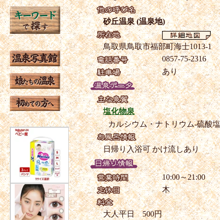
砂丘温泉 (温泉地)
鳥取県鳥取市福部町海士1013-1
0857-75-2316
あり
塩化物泉
カルシウム・ナトリウム-硫酸
日帰り入浴可
かけ流しあり
10:00～21:00
木
大人平日 500円