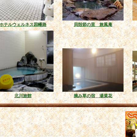
ホテルウェルネス因幡路
貝殻節の里 旅風庵
北川旅館
摘み草の宿 湯菜花