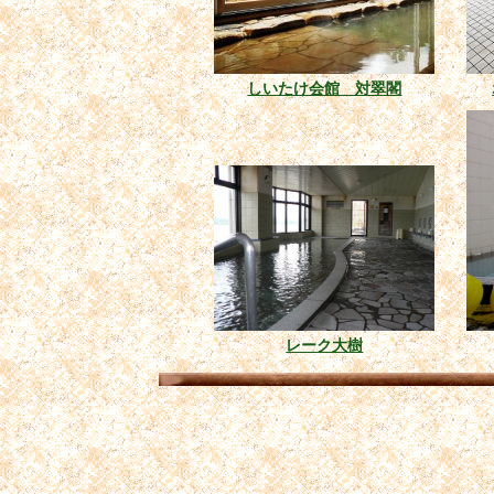
しいたけ会館 対翠閣
レーク大樹