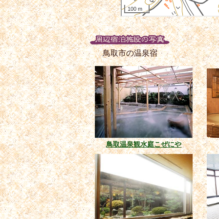
鳥取市の温泉宿
鳥取温泉観水庭こぜにや