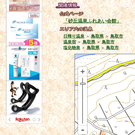
「砂丘温泉ふれあい会館」
日帰り温泉
＞
鳥取県
＞
鳥取市
温泉宿
＞
鳥取県
＞
鳥取市
塩化物泉
＞
鳥取県
＞
鳥取市