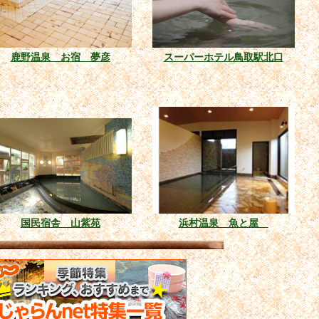
鹿野温泉 お宿 夢彦
スーパーホテル鳥取駅北口
国民宿舎 山紫苑
浜村温泉 魚と屋