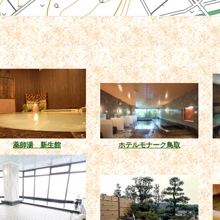
薬師湯 新生館
ホテルモナーク鳥取