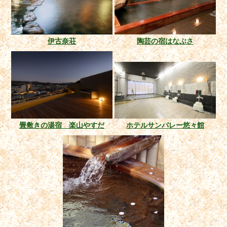
伊古奈荘
陶芸の宿はなぶさ
畳敷きの湯宿 楽山やすだ
ホテルサンバレー悠々館