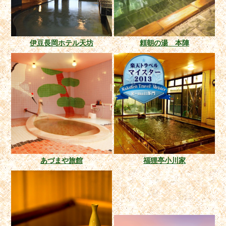
伊豆長岡ホテル天坊
頼朝の湯 本陣
あづまや旅館
福狸亭小川家