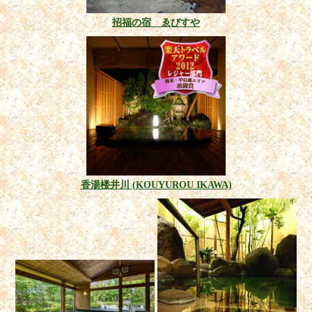
招福の宿 ゑびすや
香湯楼井川 (KOUYUROU IKAWA)