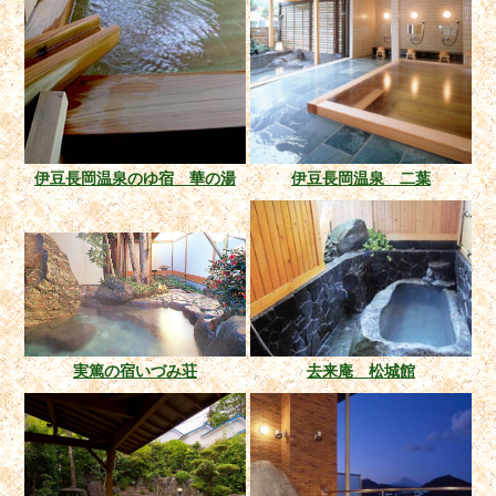
伊豆長岡温泉のゆ宿 華の湯
伊豆長岡温泉 二葉
実篤の宿いづみ荘
去来庵 松城館