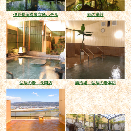
伊豆長岡温泉京急ホテル
姫の湯荘
弘法の湯 長岡店
湯治場 弘法の湯本店