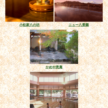
小松家八の坊
ニュー八景園
かめや恵庵