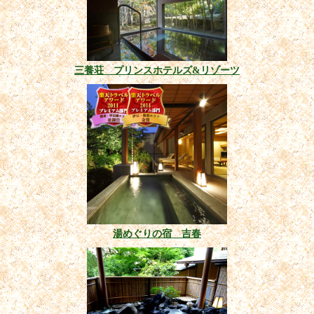
三養荘 プリンスホテルズ&リゾーツ
湯めぐりの宿 吉春