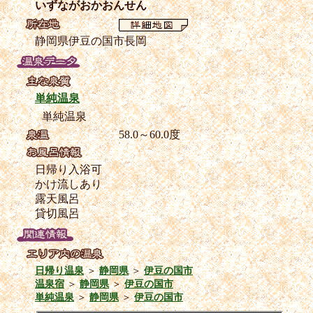
いずながおかおんせん
静岡県伊豆の国市長岡
単純温泉
単純温泉
58.0～60.0度
日帰り入浴可
かけ流しあり
露天風呂
貸切風呂
日帰り温泉
＞
静岡県
＞
伊豆の国市
温泉宿
＞
静岡県
＞
伊豆の国市
単純温泉
＞
静岡県
＞
伊豆の国市