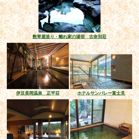
数寄屋造り・離れ家の湯宿 古奈別荘
伊豆長岡温泉 正平荘
ホテルサンバレー富士見