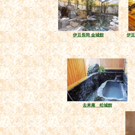
伊豆長岡 金城館
伊豆長
去来庵 松城館