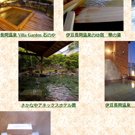
岡温泉 Villa Garden 石のや
伊豆長岡温泉のゆ宿 華の湯
さかなやアネックスホテル茜
伊豆長岡温泉 