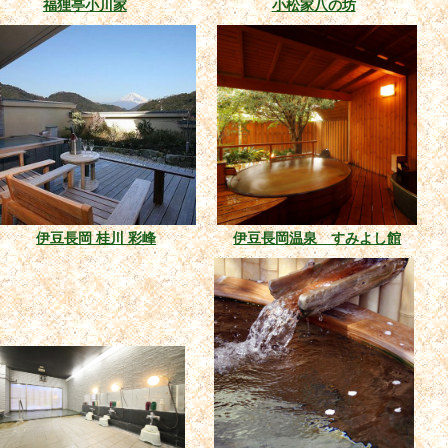
福狸亭小川家
小松家八の坊
伊豆長岡 桂川 彩峰
伊豆長岡温泉 すみよし館