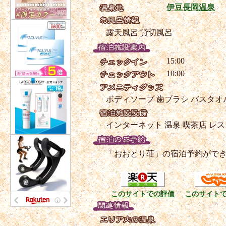
伊豆長岡温泉
露天風呂
貸切風呂
15:00
10:00
ボディソープ
歯ブラシ
バスタオ
インターネット
温泉
喫茶店
レス
「おおとり荘」の宿泊予約がで
このサイトでの評価
このサイト