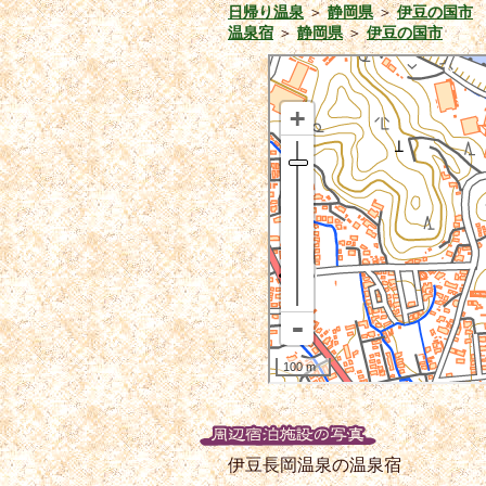
日帰り温泉
＞
静岡県
＞
伊豆の国市
温泉宿
＞
静岡県
＞
伊豆の国市
伊豆長岡温泉の温泉宿