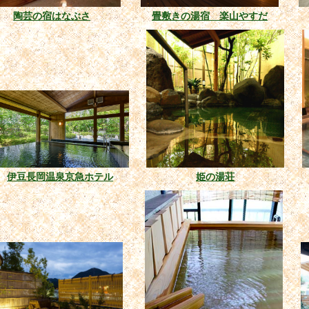
陶芸の宿はなぶさ
畳敷きの湯宿 楽山やすだ
伊豆長岡温泉京急ホテル
姫の湯荘