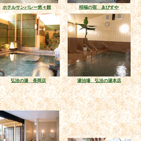
ホテルサンバレー悠々館
招福の宿 ゑびすや
弘法の湯 長岡店
湯治場 弘法の湯本店