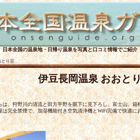
日本全国の温泉地・日帰り温泉を
写真と口コミ情報でご紹介
おとり荘
伊豆長岡温泉 おおと
らは、狩野川の清流と田方平野を眼下に見下ろし、富士山、箱
は完全禁煙で、加湿機能付き空気清浄機とWiFi完備で快適に