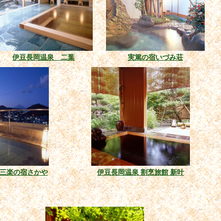
伊豆長岡温泉 二葉
実篤の宿いづみ荘
三楽の宿さかや
伊豆長岡温泉 割烹旅館 新叶