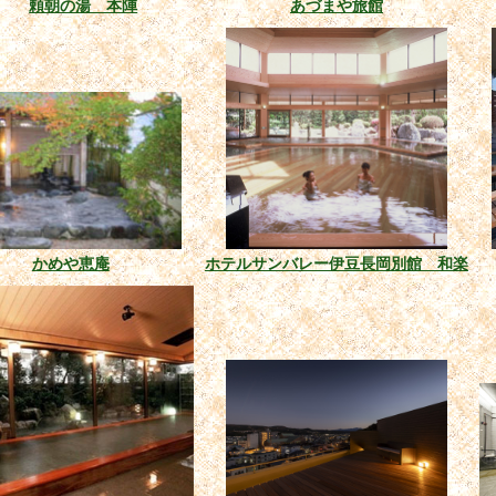
頼朝の湯 本陣
あづまや旅館
かめや恵庵
ホテルサンバレー伊豆長岡別館 和楽