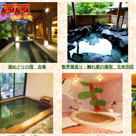
湯めぐりの宿 吉春
数寄屋造り・離れ家の湯宿 古奈別荘