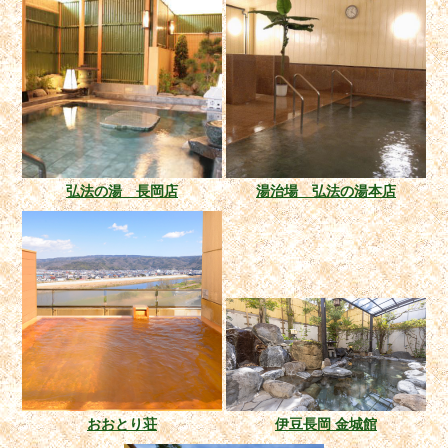
弘法の湯 長岡店
湯治場 弘法の湯本店
おおとり荘
伊豆長岡 金城館