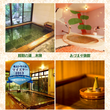
頼朝の湯 本陣
あづまや旅館