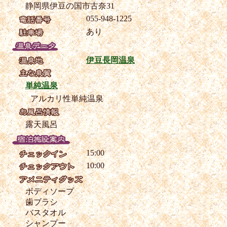
静岡県伊豆の国市古奈31
055-948-1225
あり
伊豆長岡温泉
単純温泉
アルカリ性単純温泉
露天風呂
15:00
10:00
ボディソープ
歯ブラシ
バスタオル
シャンプー