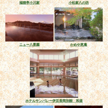
福狸亭小川家
小松家八の坊
ニュー八景園
かめや恵庵
ホテルサンバレー伊豆長岡別館 和楽