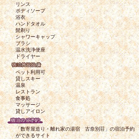
リンス
ボディソープ
浴衣
ハンドタオル
髭剃り
シャワーキャップ
ブラシ
温水洗浄便座
ドライヤー
ペット利用可
貸しスキー
温泉
レストラン
食事処
マッサージ
貸しアイロン
「数寄屋造り・離れ家の湯宿 古奈別荘」の宿泊予約
ができるサイト