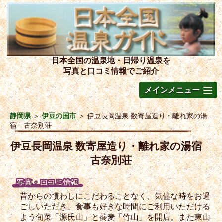
日本全国の温泉地・日帰り温泉を
写真と口コミ情報でご紹介
メインメニュー
静岡県
＞
伊豆の国市
＞
伊豆長岡温泉 数寄屋造り・離れ家の湯
宿 古奈別荘
伊豆長岡温泉 数寄屋造り・離れ家の湯宿
古奈別荘
昔からの慣わしにこだわることなく、気儘な時をお過
ごしいただき、食事も好きな時間にご利用いただける
よう旬菜「源氏山」と蕎麦「竹山」を開店。また東山