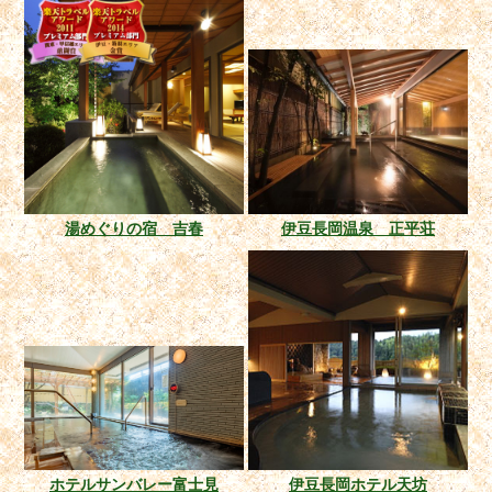
湯めぐりの宿 吉春
伊豆長岡温泉 正平荘
ホテルサンバレー富士見
伊豆長岡ホテル天坊