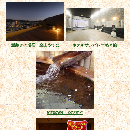
畳敷きの湯宿 楽山やすだ
ホテルサンバレー悠々館
招福の宿 ゑびすや