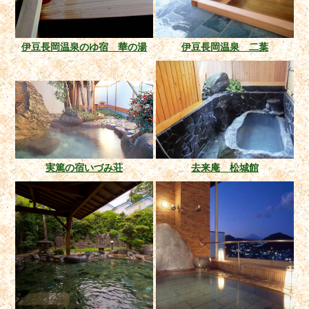
伊豆長岡温泉のゆ宿 華の湯
伊豆長岡温泉 二葉
実篤の宿いづみ荘
去来庵 松城館