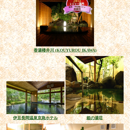
香湯楼井川 (KOUYUROU IKAWA)
伊豆長岡温泉京急ホテル
姫の湯荘