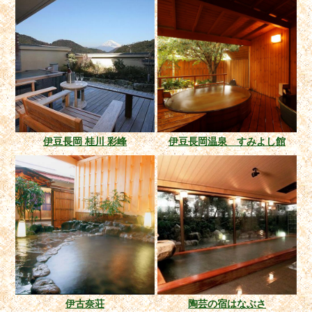
伊豆長岡 桂川 彩峰
伊豆長岡温泉 すみよし館
伊古奈荘
陶芸の宿はなぶさ