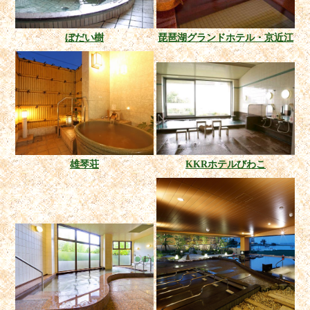
ぼだい樹
琵琶湖グランドホテル・京近江
雄琴荘
KKRホテルびわこ