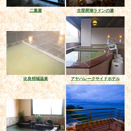
二葉屋
古琵琶湖ラドンの湯
比良招福温泉
アヤハレークサイドホテル