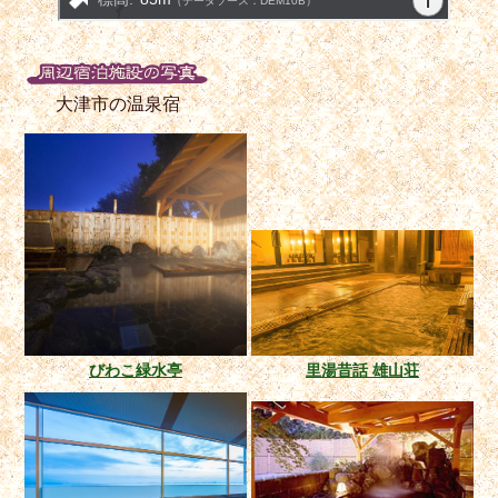
大津市の温泉宿
びわこ緑水亭
里湯昔話 雄山荘