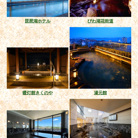
琵琶湖ホテル
びわ湖花街道
暖灯館きくのや
湯元館