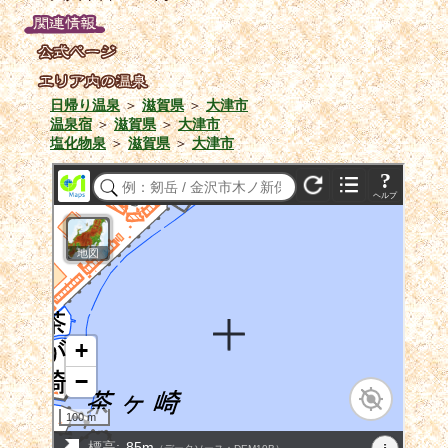
日帰り温泉
＞
滋賀県
＞
大津市
温泉宿
＞
滋賀県
＞
大津市
塩化物泉
＞
滋賀県
＞
大津市