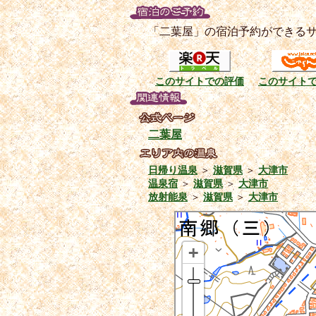
「二葉屋」の宿泊予約ができる
このサイトでの評価
このサイト
二葉屋
日帰り温泉
＞
滋賀県
＞
大津市
温泉宿
＞
滋賀県
＞
大津市
放射能泉
＞
滋賀県
＞
大津市