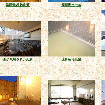
里湯昔話 雄山荘
琵琶湖ホテル
古琵琶湖ラドンの湯
比良招福温泉