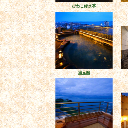
びわこ緑水亭
湯元館