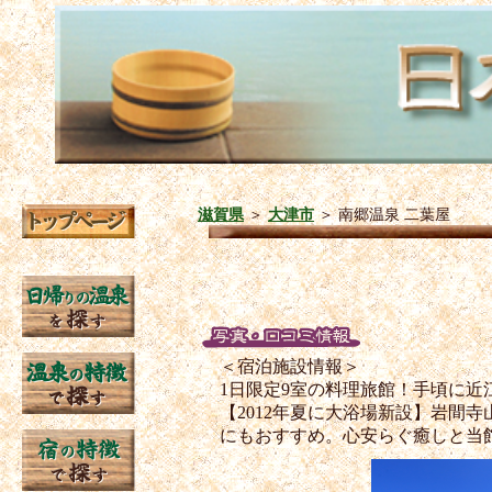
滋賀県
＞
大津市
＞
南郷温泉 二葉屋
＜宿泊施設情報＞
1日限定9室の料理旅館！手頃に近
【2012年夏に大浴場新設】岩
にもおすすめ。心安らぐ癒しと当