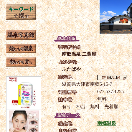
南郷温泉 二葉屋
ふたばや
滋賀県大津市南郷5-15-7
077-537-1255
無料
有り 20台 無料 先着順
南郷温泉