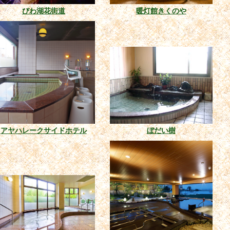
びわ湖花街道
暖灯館きくのや
アヤハレークサイドホテル
ぼだい樹