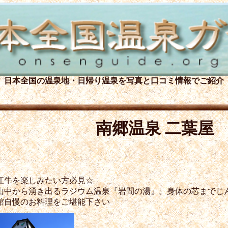
日本全国の温泉地・日帰り温泉を
写真と口コミ情報でご紹介
南郷温泉 二葉屋
江牛を楽しみたい方必見☆
間寺山中から湧き出るラジウム温泉『岩間の湯』。身体の芯まで
館自慢のお料理をご堪能下さい