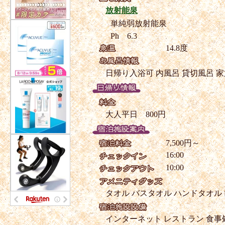
放射能泉
単純弱放射能泉
Ph 6.3
14.8度
日帰り入浴可
内風呂
貸切風呂
家
大人平日 800円
7,500円～
16:00
10:00
タオル
バスタオル
ハンドタオル
インターネット
レストラン
食事