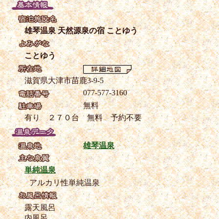
雄琴温泉 天然源泉の宿 ことゆう
ことゆう
滋賀県大津市苗鹿3-9-5
077-577-3160
無料
有り ２７０台 無料 予約不要
雄琴温泉
単純温泉
アルカリ性単純温泉
露天風呂
内風呂