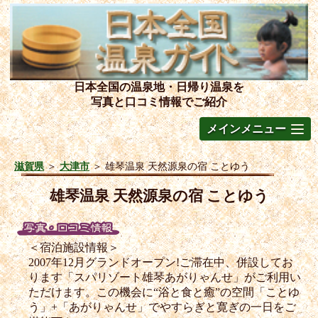
日本全国の温泉地・日帰り温泉を
写真と口コミ情報でご紹介
メインメニュー
滋賀県
＞
大津市
＞
雄琴温泉 天然源泉の宿 ことゆう
雄琴温泉 天然源泉の宿 ことゆう
＜宿泊施設情報＞
2007年12月グランドオープン!ご滞在中、併設してお
ります「スパリゾート雄琴あがりゃんせ」がご利用い
ただけます。この機会に“浴と食と癒”の空間「ことゆ
う」+「あがりゃんせ」でやすらぎと寛ぎの一日をご