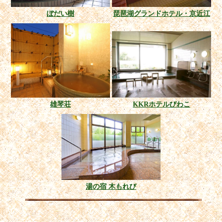
ぼだい樹
琵琶湖グランドホテル・京近江
雄琴荘
KKRホテルびわこ
湯の宿 木もれび