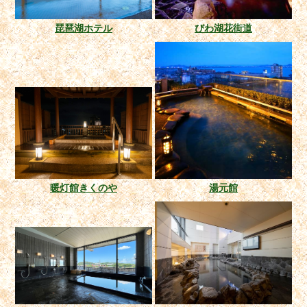
琵琶湖ホテル
びわ湖花街道
暖灯館きくのや
湯元館