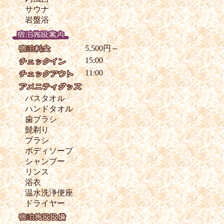
サウナ
岩盤浴
5,500円～
15:00
11:00
バスタオル
ハンドタオル
歯ブラシ
髭剃り
ブラシ
ボディソープ
シャンプー
リンス
浴衣
温水洗浄便座
ドライヤー