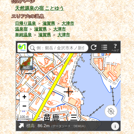
天然源泉の宿 ことゆう
日帰り温泉
＞
滋賀県
＞
大津市
温泉宿
＞
滋賀県
＞
大津市
単純温泉
＞
滋賀県
＞
大津市