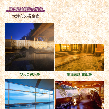
大津市の温泉宿
びわこ緑水亭
里湯昔話 雄山荘