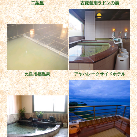
二葉屋
古琵琶湖ラドンの湯
比良招福温泉
アヤハレークサイドホテル