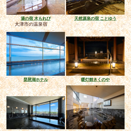
湯の宿 木もれび
天然源泉の宿 ことゆう
大津市の温泉宿
琵琶湖ホテル
暖灯館きくのや