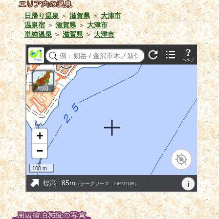
日帰り温泉
＞
滋賀県
＞
大津市
温泉宿
＞
滋賀県
＞
大津市
単純温泉
＞
滋賀県
＞
大津市