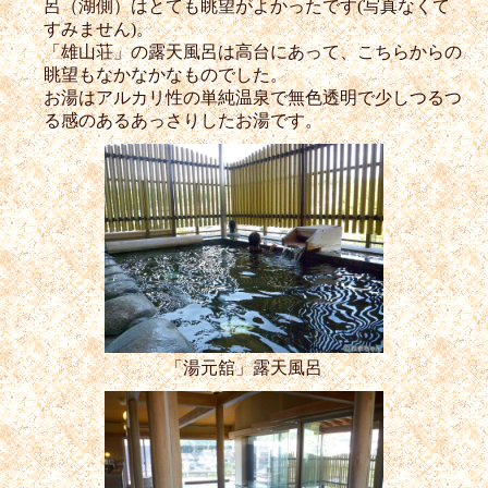
呂（湖側）はとても眺望がよかったです(写真なくて
すみません)。
「雄山荘」の露天風呂は高台にあって、こちらからの
眺望もなかなかなものでした。
お湯はアルカリ性の単純温泉で無色透明で少しつるつ
る感のあるあっさりしたお湯です。
「湯元舘」露天風呂