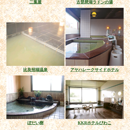
二葉屋
古琵琶湖ラドンの湯
比良招福温泉
アヤハレークサイドホテル
ぼだい樹
KKRホテルびわこ