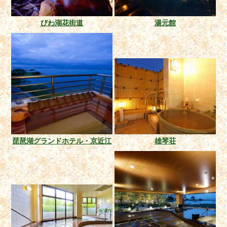
びわ湖花街道
湯元館
琵琶湖グランドホテル・京近江
雄琴荘