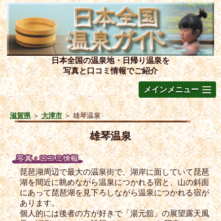
日本全国の温泉地・日帰り温泉を
写真と口コミ情報でご紹介
メインメニュー
滋賀県
＞
大津市
＞
雄琴温泉
雄琴温泉
琵琶湖周辺で最大の温泉街で、湖岸に面していて琵琶
湖を間近に眺めながら温泉につかれる宿と、山の斜面
にあって琵琶湖を見下ろしながら温泉につかれる宿が
あります。
個人的には後者の方が好きで「湯元舘」の展望露天風