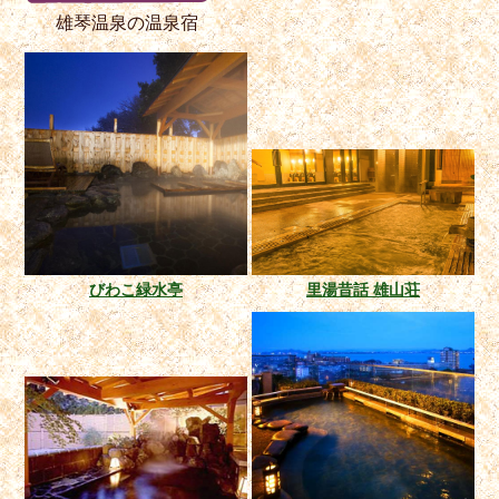
雄琴温泉の温泉宿
びわこ緑水亭
里湯昔話 雄山荘