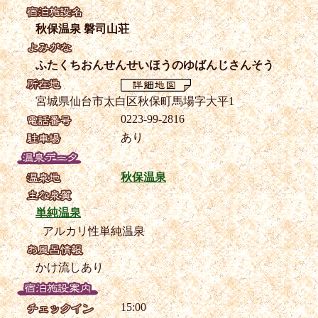
秋保温泉 磐司山荘
ふたくちおんせんせいほうのゆばんじさんそう
宮城県仙台市太白区秋保町馬場字大平1
0223-99-2816
あり
秋保温泉
単純温泉
アルカリ性単純温泉
かけ流しあり
15:00