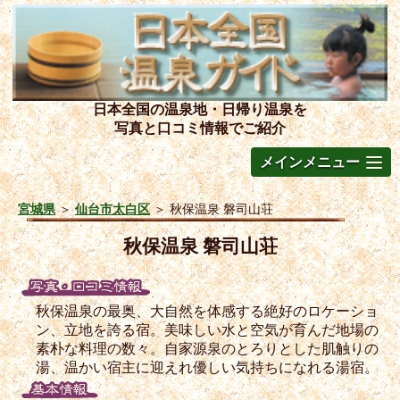
日本全国の温泉地・日帰り温泉を
写真と口コミ情報でご紹介
メインメニュー
宮城県
＞
仙台市太白区
＞
秋保温泉 磐司山荘
秋保温泉 磐司山荘
秋保温泉の最奥、大自然を体感する絶好のロケーショ
ン、立地を誇る宿。美味しい水と空気が育んだ地場の
素朴な料理の数々。自家源泉のとろりとした肌触りの
湯、温かい宿主に迎えれ優しい気持ちになれる湯宿。