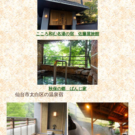
こころ和む名湯の宿 佐藤屋旅館
秋保の郷 ばんじ家
仙台市太白区の温泉宿