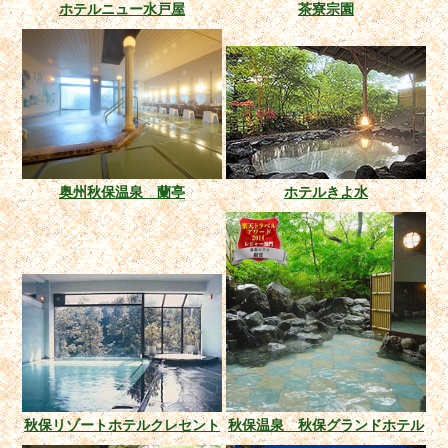
ホテルニュー水戸屋
茶寮宗園
奥州秋保温泉 蘭亭
ホテルきよ水
秋保リゾートホテルクレセント
秋保温泉 秋保グランドホテル