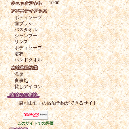
10:00
ボディソープ
歯ブラシ
バスタオル
シャンプー
リンス
ボディソープ
浴衣
ハンドタオル
温泉
食事処
貸しアイロン
「磐司山荘」の宿泊予約ができるサイト
このサイトでの評価