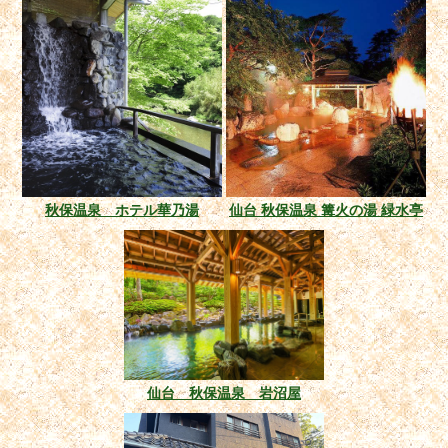
秋保温泉 ホテル華乃湯
仙台 秋保温泉 篝火の湯 緑水亭
仙台 秋保温泉 岩沼屋