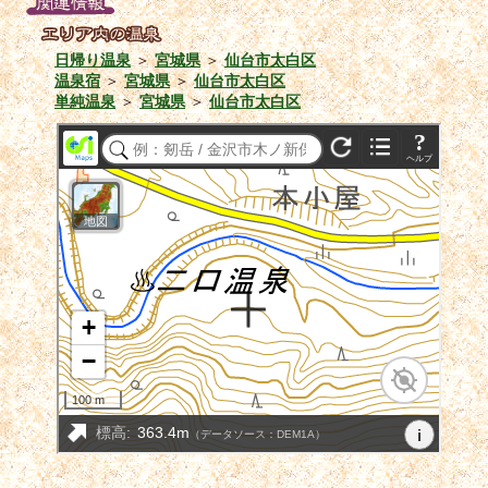
日帰り温泉
＞
宮城県
＞
仙台市太白区
温泉宿
＞
宮城県
＞
仙台市太白区
単純温泉
＞
宮城県
＞
仙台市太白区