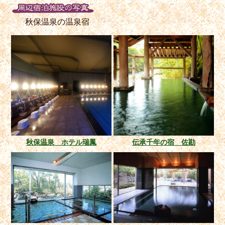
秋保温泉の温泉宿
秋保温泉 ホテル瑞鳳
伝承千年の宿 佐勘