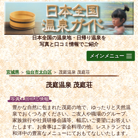
日本全国の温泉地・日帰り温泉を
写真と口コミ情報でご紹介
メインメニュー
宮城県
＞
仙台市太白区
＞
茂庭温泉 茂庭荘
茂庭温泉 茂庭荘
豊かな自然に包まれた茂庭の地で、ゆったりと天然温
泉でおくつろぎください。ご友人や職場のグループ、
家族旅行や社員研修会議等、幅広いご要望にお答えい
たします。お食事はご宴会料理の他、レストランでは
和洋中の豊富なメニューにておもてなしいたします。