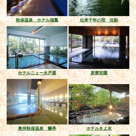
秋保温泉 ホテル瑞鳳
伝承千年の宿 佐勘
ホテルニュー水戸屋
茶寮宗園
奥州秋保温泉 蘭亭
ホテルきよ水