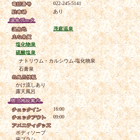
022-245-5141
あり
茂庭温泉
塩化物泉
硫酸塩泉
ナトリウム・カルシウム-塩化物泉
石膏泉
かけ流しあり
露天風呂
16:00
09:00
ボディソープ
歯ブラシ