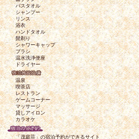
バスタオル
シャンプー
リンス
浴衣
ハンドタオル
髭剃り
シャワーキャップ
ブラシ
温水洗浄便座
ドライヤー
温泉
喫茶店
レストラン
ゲームコーナー
マッサージ
貸しアイロン
カラオケ
「茂庭荘」の宿泊予約ができるサイト