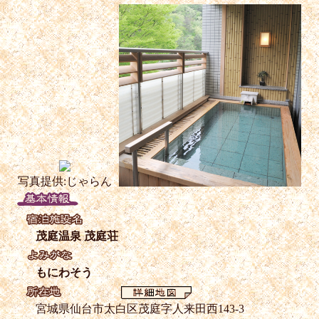
写真提供:じゃらん
茂庭温泉 茂庭荘
もにわそう
宮城県仙台市太白区茂庭字人来田西143-3