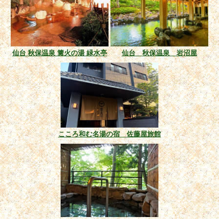
仙台 秋保温泉 篝火の湯 緑水亭
仙台 秋保温泉 岩沼屋
こころ和む名湯の宿 佐藤屋旅館