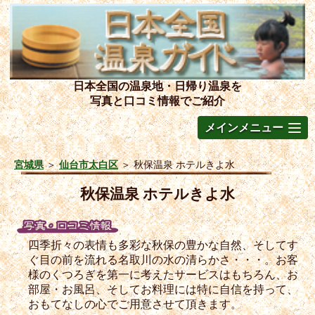
日本全国の温泉地・日帰り温泉を
写真と口コミ情報でご紹介
メインメニュー
宮城県
＞
仙台市太白区
＞
秋保温泉 ホテルきよ水
秋保温泉 ホテルきよ水
四季折々の表情も多彩な秋保の豊かな自然、そしてす
ぐ目の前を流れる名取川の水の清らかさ・・・。お客
様のくつろぎを第一に考えたサービスはもちろん、お
部屋・お風呂、そしてお料理には特に自信を持って、
おもてなしの心でご用意させて頂きます。