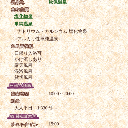
秋保温泉
塩化物泉
単純温泉
ナトリウム・カルシウム-塩化物泉
アルカリ性単純温泉
日帰り入浴可
かけ流しあり
露天風呂
混浴風呂
貸切風呂
10:00～20:00
大人平日 1,330円
15:00