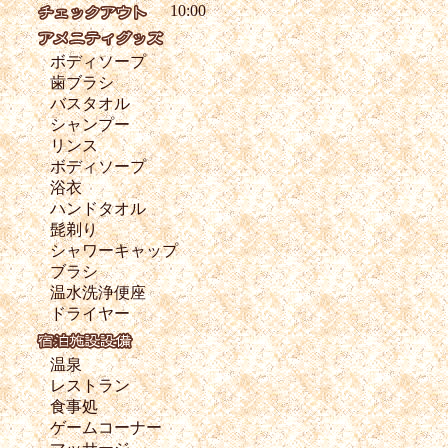
10:00
ボディソープ
歯ブラシ
バスタオル
シャンプー
リンス
ボディソープ
浴衣
ハンドタオル
髭剃り
シャワーキャップ
ブラシ
温水洗浄便座
ドライヤー
温泉
レストラン
食事処
ゲームコーナー