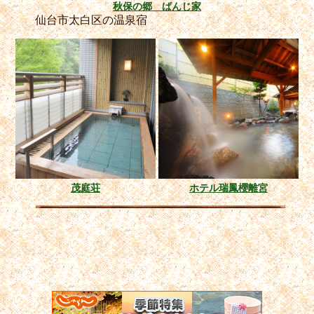
秋保の郷 ばんじ家
仙台市太白区の温泉宿
茂庭荘
ホテル瑞鳳櫻離宮