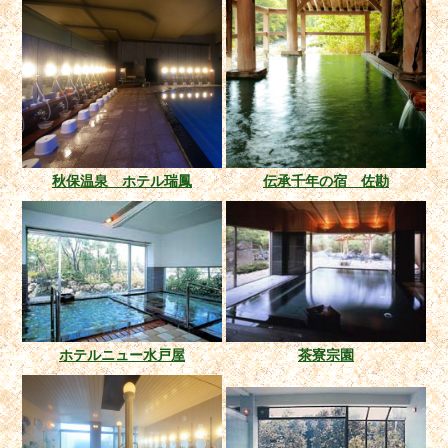
秋保温泉 ホテル瑞鳳
伝承千年の宿 佐勘
ホテルニュー水戸屋
茶寮宗園