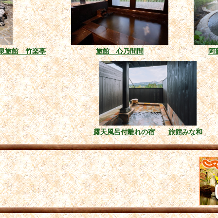
泉旅館 竹楽亭
旅館 心乃間間
阿
露天風呂付離れの宿 旅館みな和