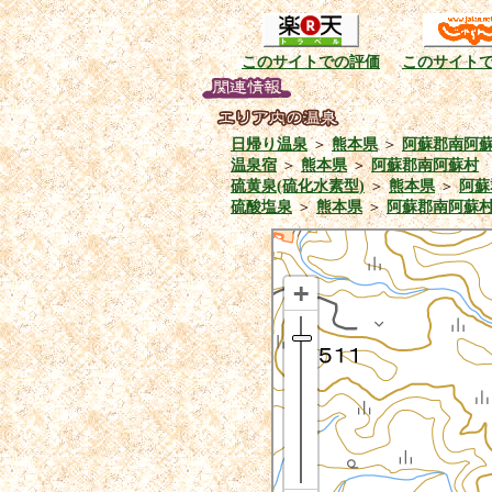
このサイトでの評価
このサイト
日帰り温泉
＞
熊本県
＞
阿蘇郡南阿
温泉宿
＞
熊本県
＞
阿蘇郡南阿蘇村
硫黄泉(硫化水素型)
＞
熊本県
＞
阿蘇
硫酸塩泉
＞
熊本県
＞
阿蘇郡南阿蘇