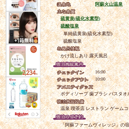
阿蘇火山温泉
硫黄泉(硫化水素型)
硫酸塩泉
単純硫黄泉(硫化水素型)
硫酸塩泉
かけ流しあり
露天風呂
16:00
10:00
ボディソープ
歯ブラシ
バスタオ
温泉
喫茶店
レストラン
ゲームコ
「阿蘇ファームヴィレッジ」の