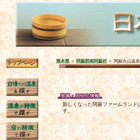
熊本県
＞
阿蘇郡南阿蘇村
＞
阿蘇火山温泉
新しくなった阿蘇ファームランド
す。