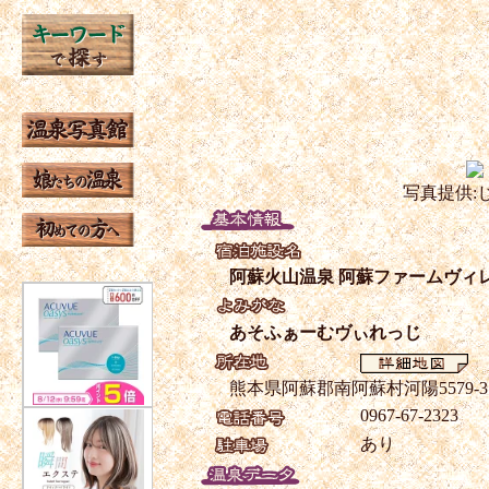
写真提供:
阿蘇火山温泉 阿蘇ファームヴィ
あそふぁーむヴぃれっじ
熊本県阿蘇郡南阿蘇村河陽5579-3
0967-67-2323
あり