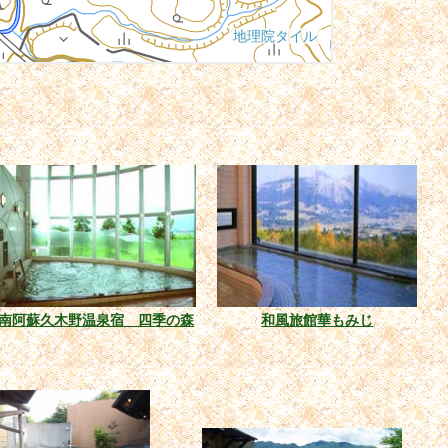
南阿蘇久木野温泉宿 四季の森
和風旅館華もみじ