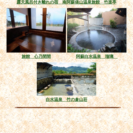
露天風呂付き離れの宿 南阿蘇俵山温泉旅館 竹楽亭
旅館 心乃間間
阿蘇白水温泉 瑠璃
白水温泉 竹の倉山荘