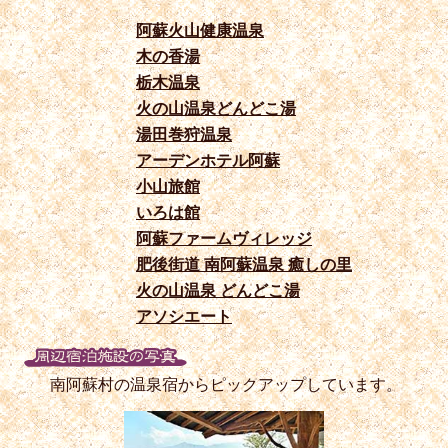
阿蘇火山健康温泉
木の香湯
栃木温泉
火の山温泉どんどこ湯
湯田巻狩温泉
アーデンホテル阿蘇
小山旅館
いろは館
阿蘇ファームヴィレッジ
肥後街道 南阿蘇温泉 癒しの里
火の山温泉 どんどこ湯
アソシエート
南阿蘇村の温泉宿からピックアップしています。