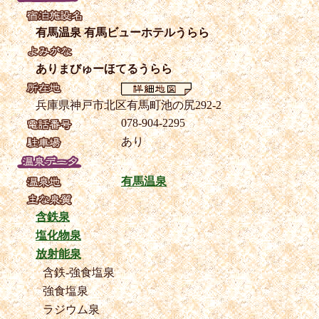
有馬温泉 有馬ビューホテルうらら
ありまびゅーほてるうらら
兵庫県神戸市北区有馬町池の尻292-2
078-904-2295
あり
有馬温泉
含鉄泉
塩化物泉
放射能泉
含鉄-強食塩泉
強食塩泉
ラジウム泉