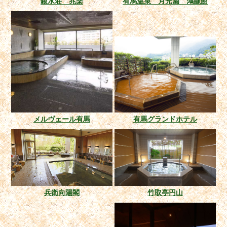
銀水荘 兆楽
有馬温泉 月光園 鴻朧館
メルヴェール有馬
有馬グランドホテル
兵衛向陽閣
竹取亭円山