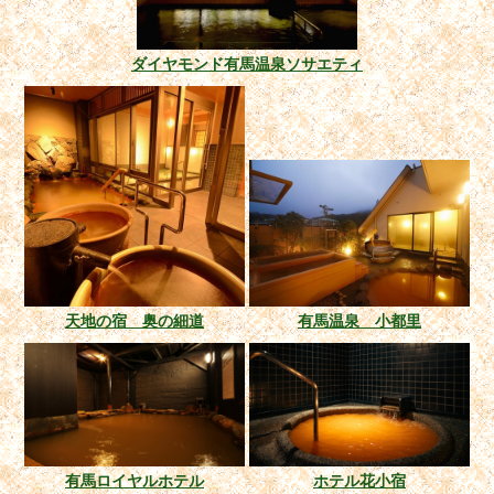
ダイヤモンド有馬温泉ソサエティ
天地の宿 奥の細道
有馬温泉 小都里
有馬ロイヤルホテル
ホテル花小宿