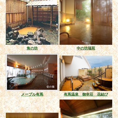
角の坊
中の坊瑞苑
メープル有馬
有馬温泉 御幸荘 花結び