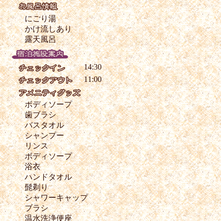
にごり湯
かけ流しあり
露天風呂
14:30
11:00
ボディソープ
歯ブラシ
バスタオル
シャンプー
リンス
ボディソープ
浴衣
ハンドタオル
髭剃り
シャワーキャップ
ブラシ
温水洗浄便座