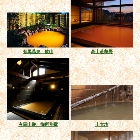
有馬温泉 欽山
高山荘華野
有馬山叢 御所別墅
上大坊