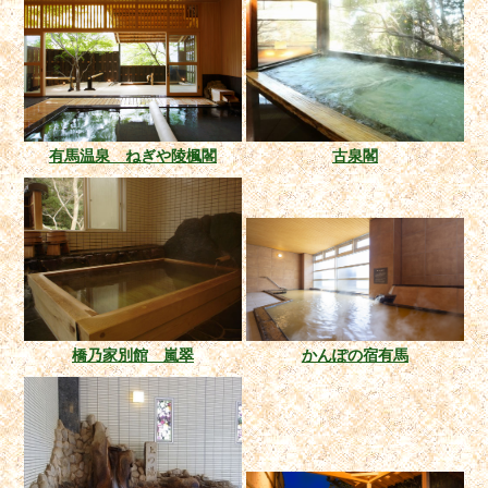
有馬温泉 ねぎや陵楓閣
古泉閣
橋乃家別館 嵐翠
かんぽの宿有馬