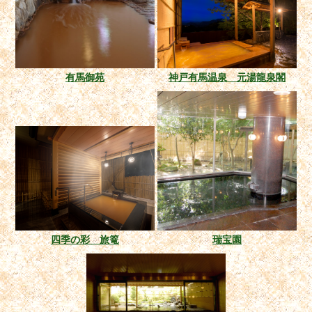
有馬御苑
神戸有馬温泉 元湯龍泉閣
四季の彩 旅篭
瑞宝園