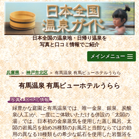
日本全国の温泉地・日帰り温泉を
写真と口コミ情報でご紹介
メインメニュー
兵庫県
＞
神戸市北区
＞
有馬温泉 有馬ビューホテルうらら
有馬温泉 有馬ビューホテルうらら
緑豊かな庭園と有馬温泉では、唯一金泉、銀泉、炭酸
泉(人工)が、一度にご体験いただける併設の「太閤の
湯」では、日本初の金泉蒸気を使用した蒸し風呂、太
閤の岩風呂を始め26種類のお風呂と当館ならではの効
用の異なる10種類もの希少な鉱石を使用した岩盤浴を