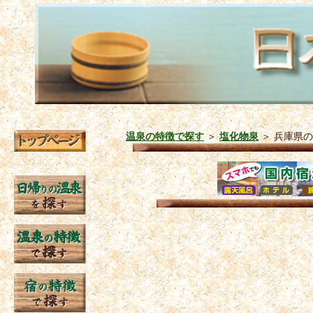
温泉の特徴で探す
＞
塩化物泉
＞
兵庫県の