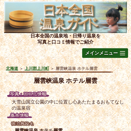
日本全国の温泉地・日帰り温泉を
写真と口コミ情報でご紹介
メインメニュー
北海道
＞
上川郡上川町
＞
層雲峡温泉 ホテル層雲
層雲峡温泉 ホテル層雲
大雪山国立公園の中に位置し心あたたまるおもてなし
の温泉宿
層雲峡温泉 ホテル層雲