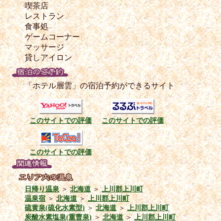
喫茶店
レストラン
食事処
ゲームコーナー
マッサージ
貸しアイロン
「ホテル層雲」の宿泊予約ができるサイト
このサイトでの評価
このサイトでの評価
このサイトでの評価
日帰り温泉
＞
北海道
＞
上川郡上川町
温泉宿
＞
北海道
＞
上川郡上川町
硫黄泉(硫化水素型)
＞
北海道
＞
上川郡上川町
炭酸水素塩泉(重曹泉)
＞
北海道
＞
上川郡上川町