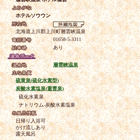
ホテルソウウン
北海道上川郡上川町層雲峡温泉
01658-5-3311
あり
層雲峡温泉
硫黄泉(硫化水素型)
炭酸水素塩泉(重曹泉)
硫化水素泉
ナトリウム-炭酸水素塩泉
日帰り入浴可
かけ流しあり
露天風呂