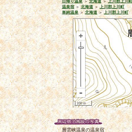
日帰り温泉
＞
北海道
＞
上川郡上川
温泉宿
＞
北海道
＞
上川郡上川町
単純温泉
＞
北海道
＞
上川郡上川町
層雲峡温泉の温泉宿