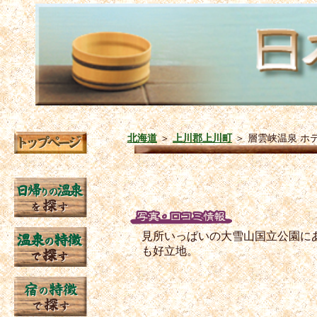
北海道
＞
上川郡上川町
＞
層雲峡温泉 ホ
見所いっぱいの大雪山国立公園に
も好立地。