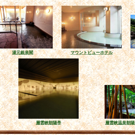
湯元銀泉閣
マウントビューホテル
層雲峡朝陽亭
層雲峡温泉朝陽