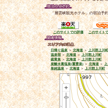
「層雲峡観光ホテル」の宿泊予
このサイトでの評価
このサイト
日帰り温泉
＞
北海道
＞
上川郡上川
温泉宿
＞
北海道
＞
上川郡上川町
硫黄泉
＞
北海道
＞
上川郡上川町
炭酸水素塩泉(重曹泉)
＞
北海道
＞
上
単純温泉
＞
北海道
＞
上川郡上川町