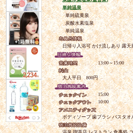
単純温泉
単純硫黄泉
炭酸水素塩泉
単純温泉
日帰り入浴可
かけ流しあり
露天
13:00～15:00
大人平日 800円
15:00
10:00
ボディソープ
歯ブラシ
バスタオ
温泉
喫茶店
レストラン
食事処
コ