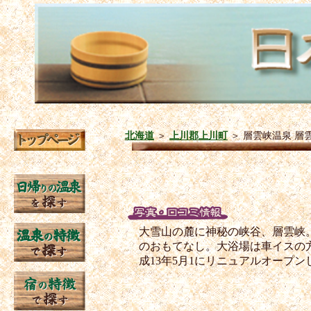
北海道
＞
上川郡上川町
＞
層雲峡温泉 層
大雪山の麓に神秘の峡谷、層雲峡
のおもてなし。大浴場は車イスの
成13年5月1にリニュアルオープン