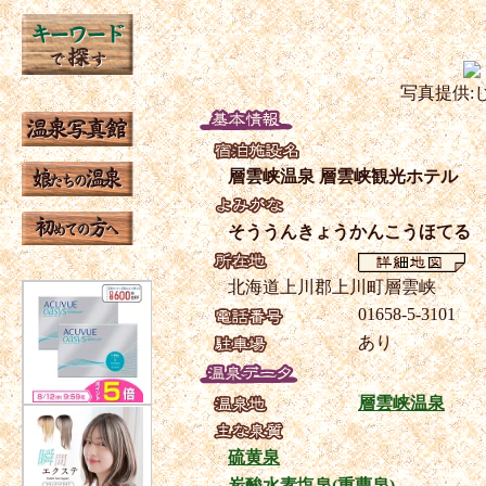
写真提供:
層雲峡温泉 層雲峡観光ホテル
そううんきょうかんこうほてる
北海道上川郡上川町層雲峡
01658-5-3101
あり
層雲峡温泉
硫黄泉
炭酸水素塩泉(重曹泉)