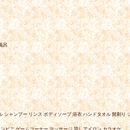
風呂
ル
シャンプー
リンス
ボディソープ
浴衣
ハンドタオル
髭剃り
ンビニ
ゲームコーナー
マッサージ
貸しアイロン
カラオケ