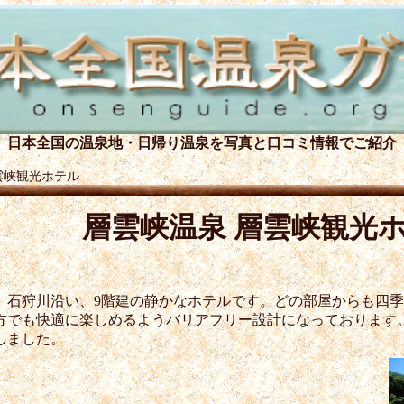
日本全国の温泉地・日帰り温泉を
写真と口コミ情報でご紹介
雲峡観光ホテル
層雲峡温泉 層雲峡観光
。石狩川沿い、9階建の静かなホテルです。どの部屋からも四
方でも快適に楽しめるようバリアフリー設計になっております
しました。