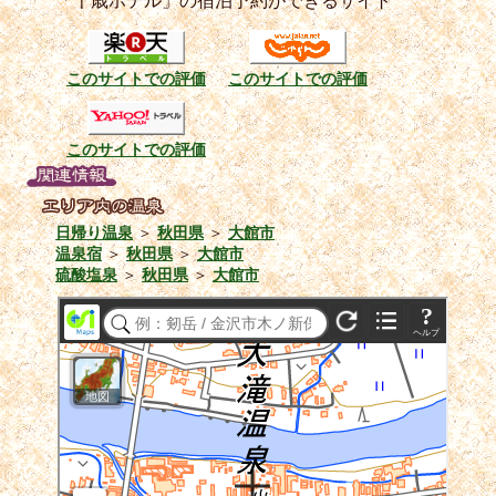
「千歳ホテル」の宿泊予約ができるサイト
このサイトでの評価
このサイトでの評価
このサイトでの評価
日帰り温泉
＞
秋田県
＞
大館市
温泉宿
＞
秋田県
＞
大館市
硫酸塩泉
＞
秋田県
＞
大館市