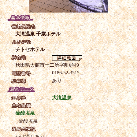
大滝温泉 千歳ホテル
チトセホテル
秋田県大館市十二所字町頭49
0186-52-3515
あり
大滝温泉
硫酸塩泉
硫酸塩泉
かけ流しあり