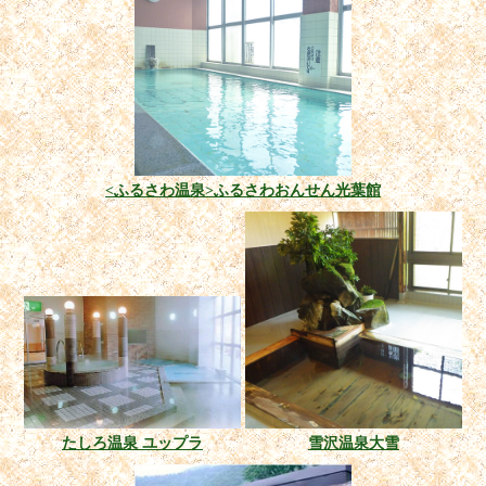
<ふるさわ温泉>ふるさわおんせん光葉館
たしろ温泉 ユップラ
雪沢温泉大雪