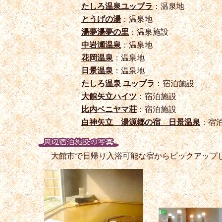
たしろ温泉ユップラ
：温泉地
とうげの湯
：温泉地
湯夢湯夢の里
：温泉施設
中岩瀬温泉
：温泉地
花岡温泉
：温泉地
日景温泉
：温泉地
たしろ温泉 ユップラ
：宿泊施設
大館矢立ハイツ
：宿泊施設
比内ベニヤマ荘
：宿泊施設
白神矢立 湯源郷の宿 日景温泉
：宿
大館市で日帰り入浴可能な宿からピックアップ