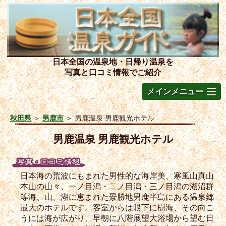
日本全国の温泉地・日帰り温泉を
写真と口コミ情報でご紹介
メインメニュー
秋田県
＞
男鹿市
＞
男鹿温泉 男鹿観光ホテル
男鹿温泉 男鹿観光ホテル
日本海の荒波にもまれた男性的な海岸美、寒風山真山
本山の山々、一ノ目潟・二ノ目潟・三ノ目潟の湖沼群
等海、山、湖に恵まれた景勝地男鹿半島にある温泉郷
最大のホテルです。客室からは眼下に樹海、その向こ
うには海が広がり、早朝に八階展望大浴場から望む日