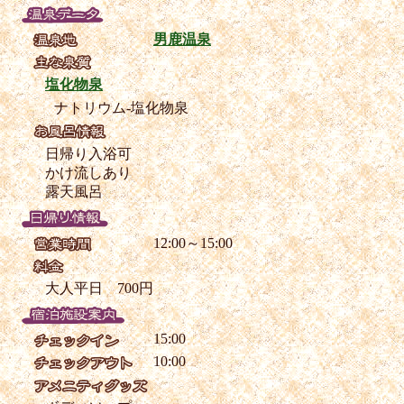
男鹿温泉
塩化物泉
ナトリウム-塩化物泉
日帰り入浴可
かけ流しあり
露天風呂
12:00～15:00
大人平日 700円
15:00
10:00