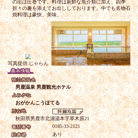
の出は圧巻です。料理は新鮮な魚介類に加え、四季
折々の趣を添えてお出ししております。中でも名物石
焼料理は豪快、美味。
写真提供:じゃらん
男鹿温泉 男鹿観光ホテル
おがかんこうほてる
秋田県男鹿市北浦湯本字草木原21
0185-33-2121
あり