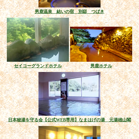
男鹿温泉 結いの宿 別邸 つばき
セイコーグランドホテル
男鹿ホテル
日本秘湯を守る会【公式WEB専用】なまはげの湯 元湯雄山閣