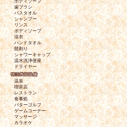
ボディソープ
歯ブラシ
バスタオル
シャンプー
リンス
ボディソープ
浴衣
ハンドタオル
髭剃り
シャワーキャップ
温水洗浄便座
ドライヤー
温泉
喫茶店
レストラン
食事処
パターゴルフ
ゲームコーナー
マッサージ
カラオケ