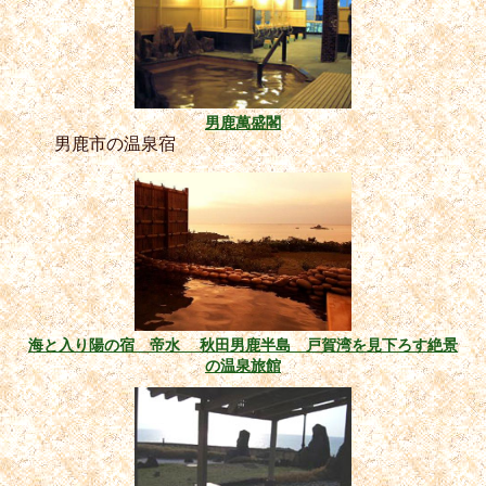
男鹿萬盛閣
男鹿市の温泉宿
海と入り陽の宿 帝水 秋田男鹿半島 戸賀湾を見下ろす絶景
の温泉旅館