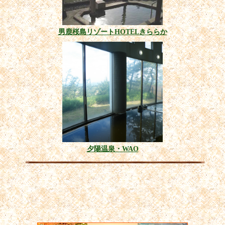
男鹿桜島リゾートHOTELきららか
夕陽温泉・WAO