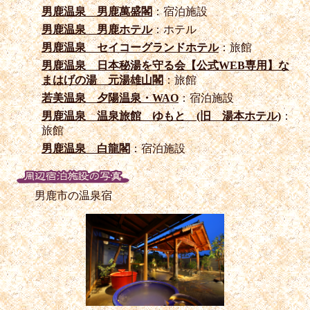
男鹿温泉 男鹿萬盛閣
：宿泊施設
男鹿温泉 男鹿ホテル
：ホテル
男鹿温泉 セイコーグランドホテル
：旅館
男鹿温泉 日本秘湯を守る会【公式WEB専用】な
まはげの湯 元湯雄山閣
：旅館
若美温泉 夕陽温泉・WAO
：宿泊施設
男鹿温泉 温泉旅館 ゆもと (旧 湯本ホテル)
：
旅館
男鹿温泉 白龍閣
：宿泊施設
男鹿市の温泉宿