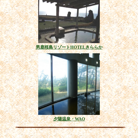
男鹿桜島リゾートHOTELきららか
夕陽温泉・WAO