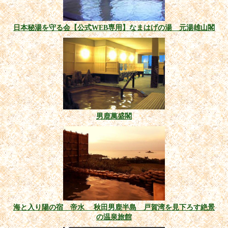
日本秘湯を守る会【公式WEB専用】なまはげの湯 元湯雄山閣
男鹿萬盛閣
海と入り陽の宿 帝水 秋田男鹿半島 戸賀湾を見下ろす絶景
の温泉旅館