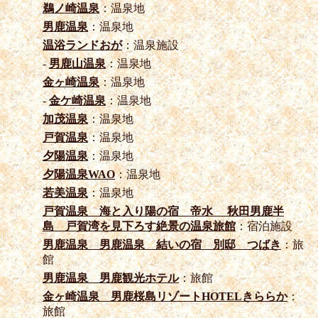
鵜ノ崎温泉
：温泉地
男鹿温泉
：温泉地
温浴ランドおが
：温泉施設
-
男鹿山温泉
：温泉地
金ヶ崎温泉
：温泉地
-
金ケ崎温泉
：温泉地
加茂温泉
：温泉地
戸賀温泉
：温泉地
夕陽温泉
：温泉地
夕陽温泉WAO
：温泉地
若美温泉
：温泉地
戸賀温泉 海と入り陽の宿 帝水 秋田男鹿半
島 戸賀湾を見下ろす絶景の温泉旅館
：宿泊施設
男鹿温泉 男鹿温泉 結いの宿 別邸 つばき
：旅
館
男鹿温泉 男鹿観光ホテル
：旅館
金ヶ崎温泉 男鹿桜島リゾートHOTELきららか
：
旅館