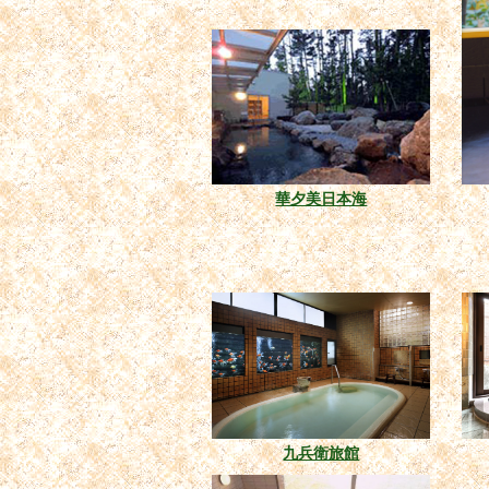
華夕美日本海
九兵衛旅館