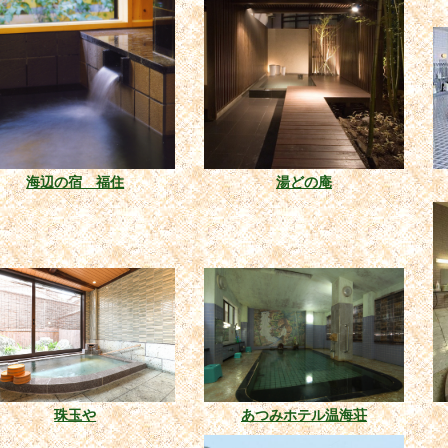
海辺の宿 福住
湯どの庵
珠玉や
あつみホテル温海荘