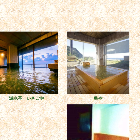
游水亭 いさごや
亀や