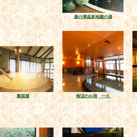
湯の澤温泉地蔵の湯
萬国屋
海辺のお宿 一久