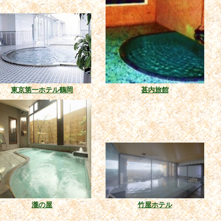
東京第一ホテル鶴岡
甚内旅館
瀧の屋
竹屋ホテル