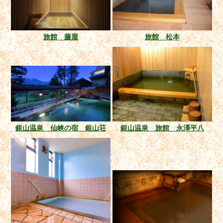
旅館 藤屋
旅館 松本
銀山温泉 仙峡の宿 銀山荘
銀山温泉 旅館 永澤平八