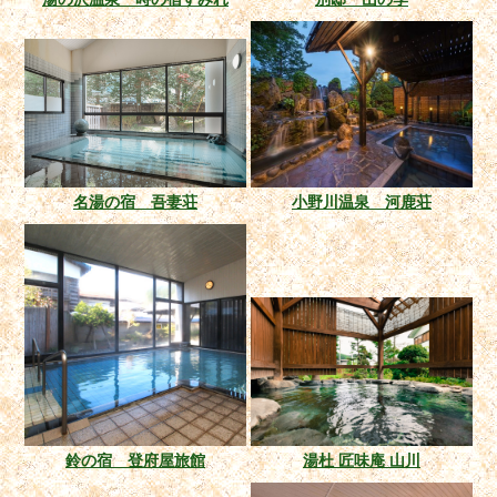
名湯の宿 吾妻荘
小野川温泉 河鹿荘
鈴の宿 登府屋旅館
湯杜 匠味庵 山川