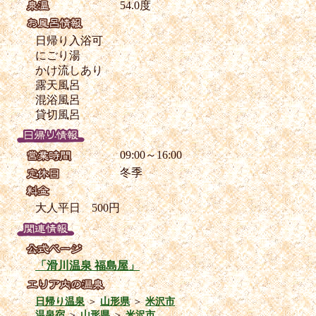
54.0度
日帰り入浴可
にごり湯
かけ流しあり
露天風呂
混浴風呂
貸切風呂
09:00～16:00
冬季
大人平日 500円
「滑川温泉 福島屋」
日帰り温泉
＞
山形県
＞
米沢市
温泉宿
＞
山形県
＞
米沢市