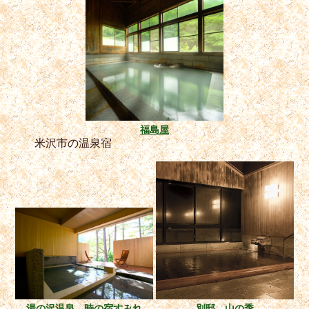
福島屋
米沢市の温泉宿
湯の沢温泉 時の宿すみれ
別邸 山の季