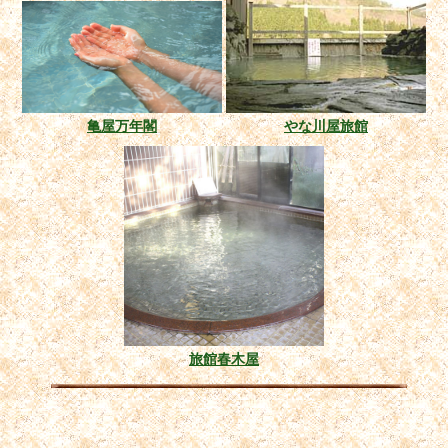
亀屋万年閣
やな川屋旅館
旅館春木屋