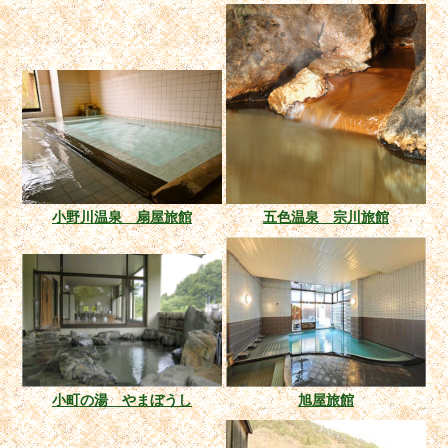
小野川温泉 扇屋旅館
五色温泉 宗川旅館
小町の湯 やまぼうし
旭屋旅館