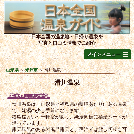
日本全国の温泉地・日帰り温泉を
写真と口コミ情報でご紹介
メインメニュー
山形県
＞
米沢市
＞
滑川温泉
滑川温泉
滑川温泉は、山形県と福島県の県境あたりにある温泉
で、姥湯の少し手前になります。
福島屋という一軒宿があり、姥湯同様に秘湯ムードが
漂っています。
露天風呂のある岩風呂露天と、宿泊者は貸し切りも可