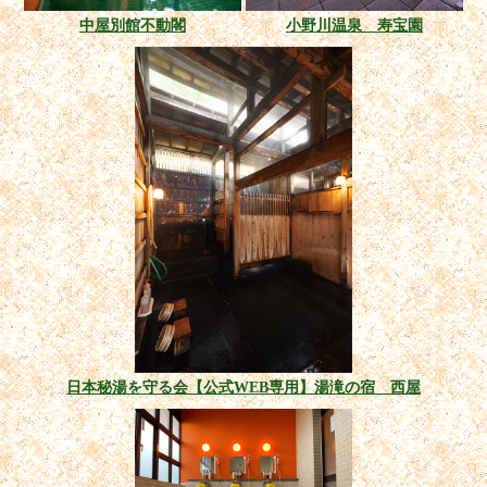
中屋別館不動閣
小野川温泉 寿宝園
日本秘湯を守る会【公式WEB専用】湯滝の宿 西屋