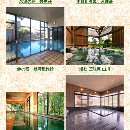
名湯の宿 吾妻荘
小野川温泉 河鹿荘
鈴の宿 登府屋旅館
湯杜 匠味庵 山川