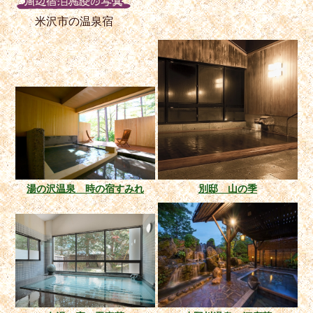
米沢市の温泉宿
湯の沢温泉 時の宿すみれ
別邸 山の季