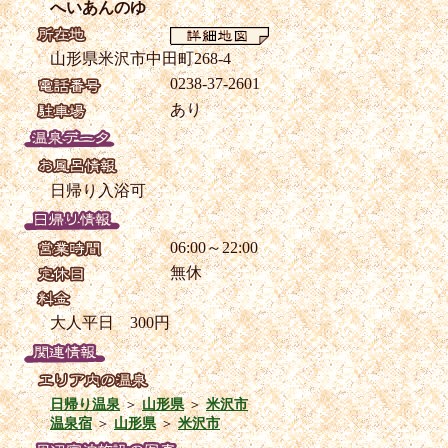
へいあんのゆ
山形県米沢市中田町268-4
0238-37-2601
あり
日帰り入浴可
06:00～22:00
無休
大人平日 300円
日帰り温泉
＞
山形県
＞
米沢市
温泉宿
＞
山形県
＞
米沢市