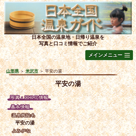
日本全国の温泉地・日帰り温泉を
写真と口コミ情報でご紹介
メインメニュー
山形県
＞
米沢市
＞
平安の湯
平安の湯
平安の湯