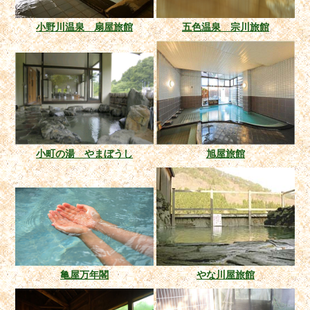
小野川温泉 扇屋旅館
五色温泉 宗川旅館
小町の湯 やまぼうし
旭屋旅館
亀屋万年閣
やな川屋旅館