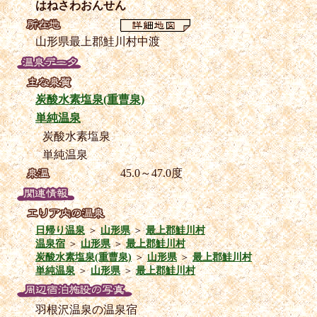
はねさわおんせん
山形県最上郡鮭川村中渡
炭酸水素塩泉(重曹泉)
単純温泉
炭酸水素塩泉
単純温泉
45.0～47.0度
日帰り温泉
＞
山形県
＞
最上郡鮭川村
温泉宿
＞
山形県
＞
最上郡鮭川村
炭酸水素塩泉(重曹泉)
＞
山形県
＞
最上郡鮭川村
単純温泉
＞
山形県
＞
最上郡鮭川村
羽根沢温泉の温泉宿