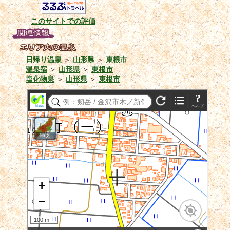
このサイトでの評価
日帰り温泉
＞
山形県
＞
東根市
温泉宿
＞
山形県
＞
東根市
塩化物泉
＞
山形県
＞
東根市