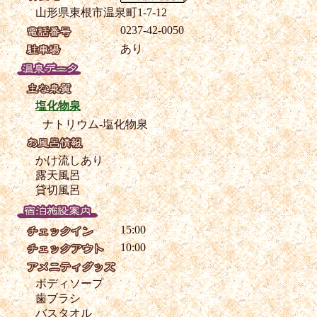
山形県東根市温泉町1-7-12
0237-42-0050
あり
塩化物泉
ナトリウム-塩化物泉
かけ流しあり
露天風呂
貸切風呂
15:00
10:00
ボディソープ
歯ブラシ
バスタオル