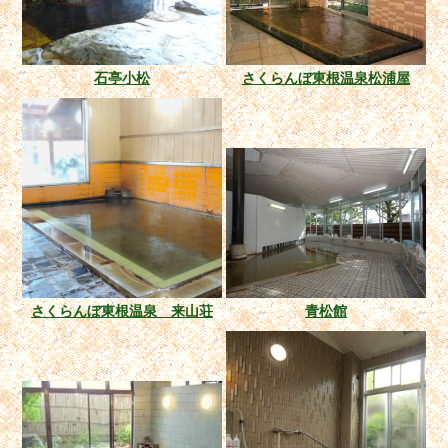
石亭小松
さくらんぼ東根温泉松浦屋
さくらんぼ東根温泉 来山荘
青松館