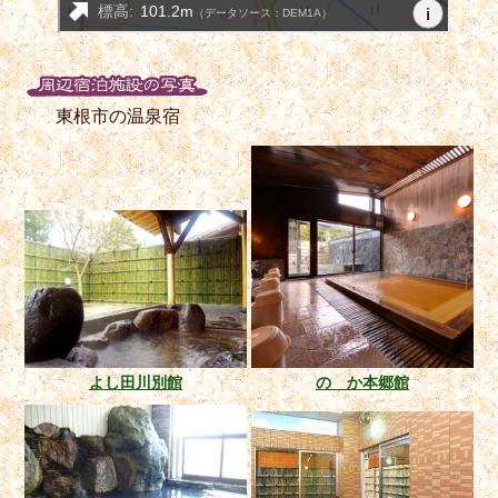
東根市の温泉宿
よし田川別館
のゝか本郷館