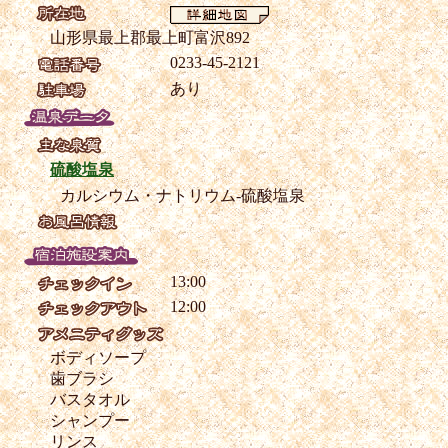
山形県最上郡最上町富沢892
0233-45-2121
あり
硫酸塩泉
カルシウム・ナトリウム-硫酸塩泉
13:00
12:00
ボディソープ
歯ブラシ
バスタオル
シャンプー
リンス