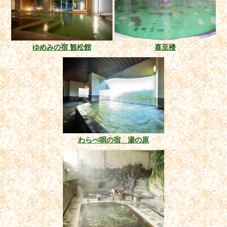
ゆめみの宿 観松館
喜至楼
わらべ唄の宿 湯の原