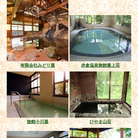
有限会社みどり屋
赤倉温泉旅館最上荘
旅館小川屋
ひやま山荘