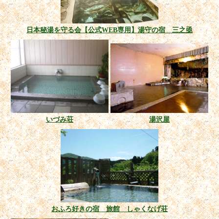
日本秘湯を守る会【公式WEB専用】湯守の宿 三之亟
いづみ荘
湯沢屋
おふろ好きの宿 旅館 しゃくなげ荘