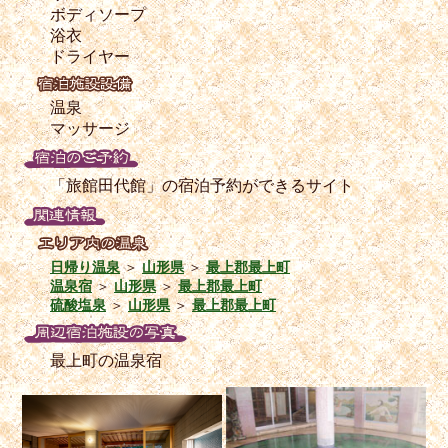
ボディソープ
浴衣
ドライヤー
温泉
マッサージ
「旅館田代館」の宿泊予約ができるサイト
日帰り温泉
＞
山形県
＞
最上郡最上町
温泉宿
＞
山形県
＞
最上郡最上町
硫酸塩泉
＞
山形県
＞
最上郡最上町
最上町の温泉宿