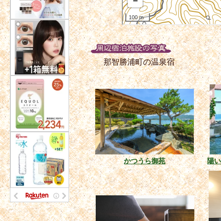
那智勝浦町の温泉宿
かつうら御苑
陽