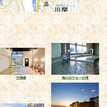
万清楼
海のホテル一の滝