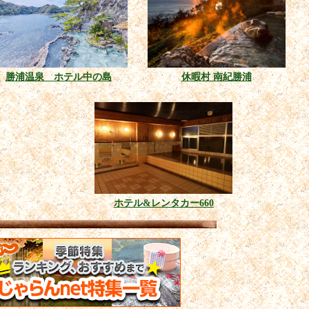
勝浦温泉 ホテル中の島
休暇村 南紀勝浦
ホテル&レンタカー660