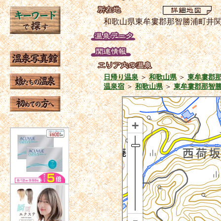
和歌山県東牟婁郡那智勝浦町井
日帰り温泉
＞
和歌山県
＞
東牟婁郡
温泉宿
＞
和歌山県
＞
東牟婁郡那智