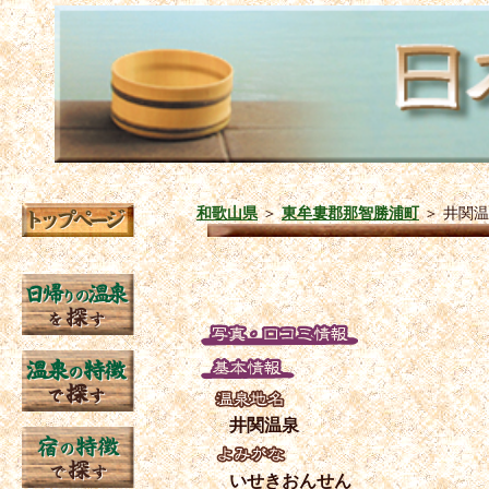
和歌山県
＞
東牟婁郡那智勝浦町
＞
井関温
井関温泉
いせきおんせん