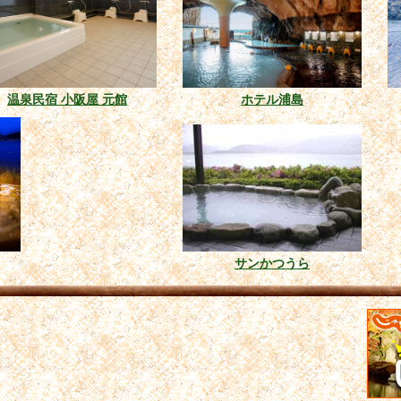
温泉民宿 小阪屋 元館
ホテル浦島
サンかつうら