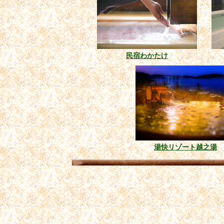
民宿わかたけ
湯快リゾート越之湯