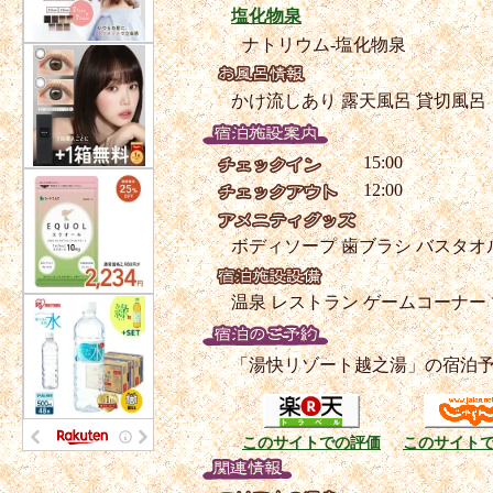
塩化物泉
ナトリウム-塩化物泉
かけ流しあり
露天風呂
貸切風呂
15:00
12:00
ボディソープ
歯ブラシ
バスタオ
温泉
レストラン
ゲームコーナー
「湯快リゾート越之湯」の宿泊
このサイトでの評価
このサイト