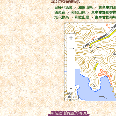
日帰り温泉
＞
和歌山県
＞
東牟婁郡
温泉宿
＞
和歌山県
＞
東牟婁郡那智
塩化物泉
＞
和歌山県
＞
東牟婁郡那