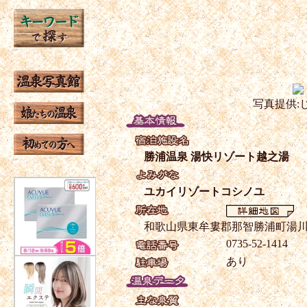
写真提供:
勝浦温泉 湯快リゾート越之湯
ユカイリゾートコシノユ
和歌山県東牟婁郡那智勝浦町湯川1
0735-52-1414
あり