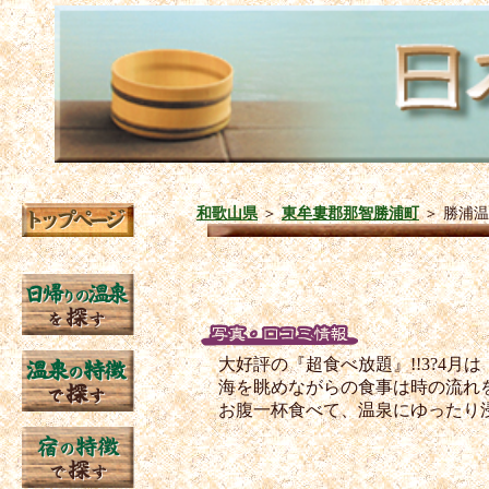
和歌山県
＞
東牟婁郡那智勝浦町
＞
勝浦温
大好評の『超食べ放題』!!3?4月
海を眺めながらの食事は時の流れ
お腹一杯食べて、温泉にゆったり