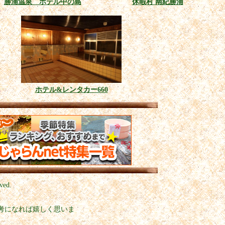
勝浦温泉 ホテル中の島
休暇村 南紀勝浦
ホテル&レンタカー660
ved.
考になれば嬉しく思いま