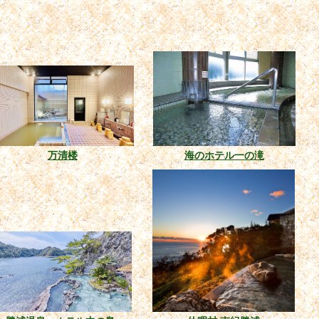
万清楼
海のホテル一の滝