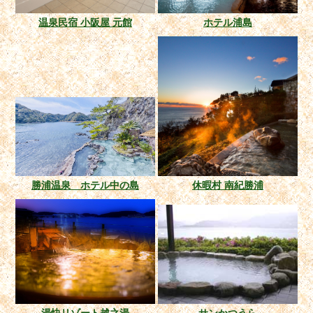
温泉民宿 小阪屋 元館
ホテル浦島
勝浦温泉 ホテル中の島
休暇村 南紀勝浦
湯快リゾート越之湯
サンかつうら