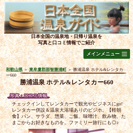
日本全国の温泉地・日帰り温泉を
写真と口コミ情報でご紹介
メインメニュー
和歌山県
＞
東牟婁郡那智勝浦町
＞
勝浦温泉 ホテル&レンタカ
ー660
勝浦温泉 ホテル&レンタカー660
チェックインしてレンタカーで観光やビジネスにgo!
レンタカー併設＆温泉大浴場ありのビジホ。【軽朝
食】パン、サラダ、惣菜、ご飯、味噌汁、飲み物、た
まごからお好きなものを。ファミリー旅行にも◎♪