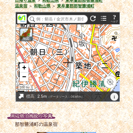
日帰り温泉
＞
和歌山県
＞
東牟婁郡那智勝浦町
温泉宿
＞
和歌山県
＞
東牟婁郡那智勝浦町
那智勝浦町の温泉宿