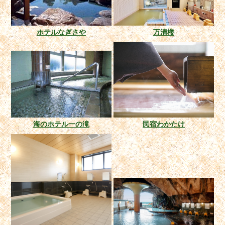
ホテルなぎさや
万清楼
海のホテル一の滝
民宿わかたけ