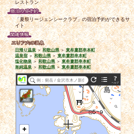
レストラン
「夏祭リージェンシークラブ」の宿泊予約ができるサ
イト
日帰り温泉
＞
和歌山県
＞
東牟婁郡串本町
温泉宿
＞
和歌山県
＞
東牟婁郡串本町
塩化物泉
＞
和歌山県
＞
東牟婁郡串本町
単純温泉
＞
和歌山県
＞
東牟婁郡串本町