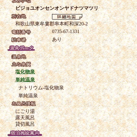
ビジョユオンセンオンヤドナツマツリ
和歌山県東牟婁郡串本町和深20-2
0735-67-1331
あり
塩化物泉
単純温泉
ナトリウム-塩化物泉
単純温泉
にごり湯
露天風呂
貸切風呂