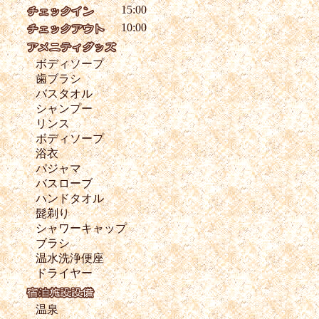
15:00
10:00
ボディソープ
歯ブラシ
バスタオル
シャンプー
リンス
ボディソープ
浴衣
パジャマ
バスローブ
ハンドタオル
髭剃り
シャワーキャップ
ブラシ
温水洗浄便座
ドライヤー
温泉