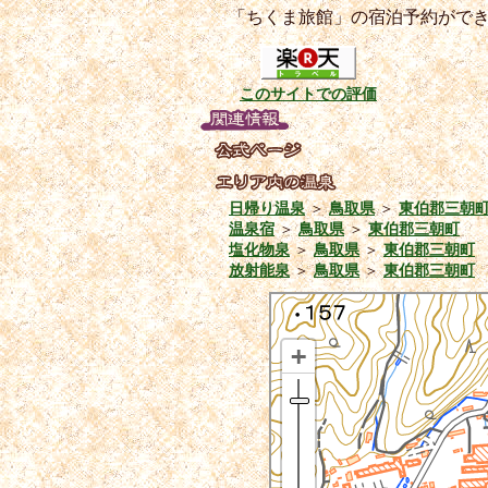
「ちくま旅館」の宿泊予約がで
このサイトでの評価
日帰り温泉
＞
鳥取県
＞
東伯郡三朝
温泉宿
＞
鳥取県
＞
東伯郡三朝町
塩化物泉
＞
鳥取県
＞
東伯郡三朝町
放射能泉
＞
鳥取県
＞
東伯郡三朝町