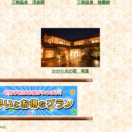
三朝温泉 渓泉閣
三朝温泉 桃園館
かがり火の宿 有楽
ved.