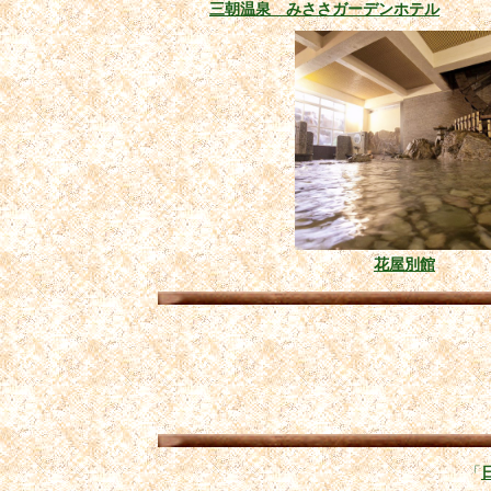
三朝温泉 みささガーデンホテル
花屋別館
「