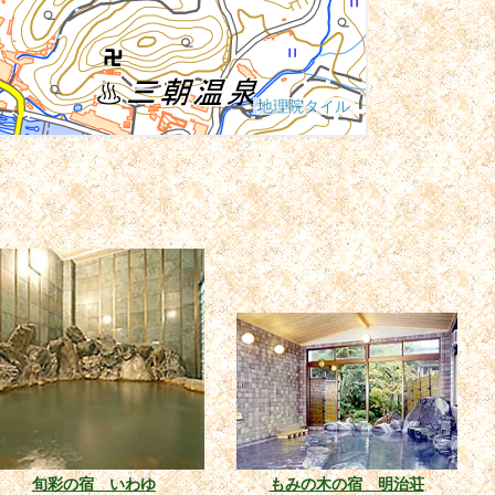
旬彩の宿 いわゆ
もみの木の宿 明治荘