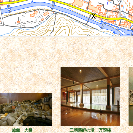
旅館 大橋
三朝薬師の湯 万翆楼