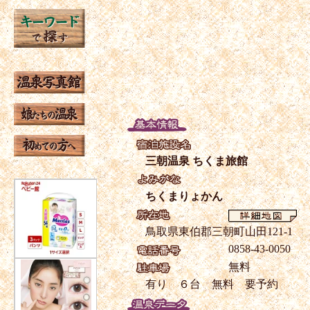
三朝温泉 ちくま旅館
ちくまりょかん
鳥取県東伯郡三朝町山田121-1
0858-43-0050
無料
有り ６台 無料 要予約