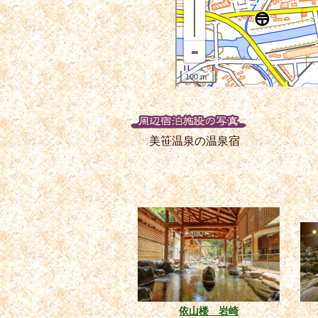
美笹温泉の温泉宿
依山楼 岩崎