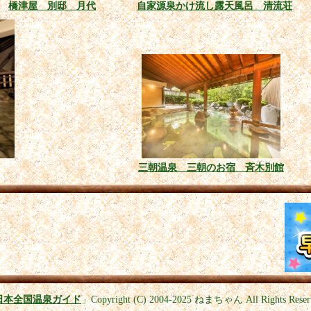
橋津屋 別邸 月代
自家源泉かけ流し露天風呂 清流荘
三朝温泉 三朝のお宿 斉木別館
日本全国温泉ガイド
」
Copyright (C) 2004-2025
ねまちゃん All Rights Reser