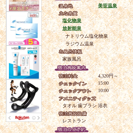
美笹温泉
塩化物泉
放射能泉
ナトリウム塩化物泉
ラジウム温泉
家族風呂
4,320円～
15:00
10:00
タオル
歯ブラシ
浴衣
レストラン