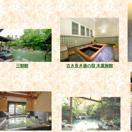
三朝館
古き良き湯の宿 木屋旅館