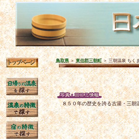
鳥取県
＞
東伯郡三朝町
＞
三朝温泉 ちく
８５０年の歴史を誇る古湯・三朝