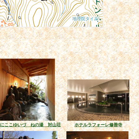
えにここゆいづ ねの湯 対山荘
ホテルラフォーレ修善寺