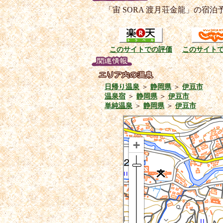
「宙 SORA 渡月荘金龍」の宿
このサイトでの評価
このサイト
日帰り温泉
＞
静岡県
＞
伊豆市
温泉宿
＞
静岡県
＞
伊豆市
単純温泉
＞
静岡県
＞
伊豆市