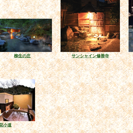
柳生の庄
サンシャイン修善寺
花小道