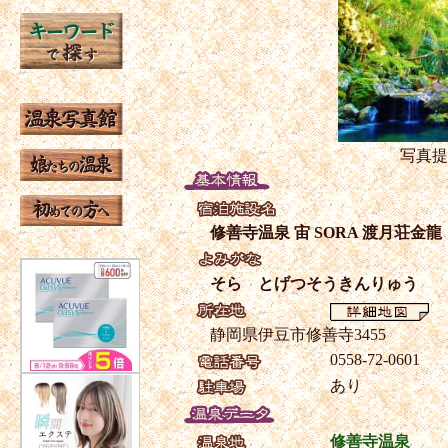
写真提
修善寺温泉 宙 SORA 渡月荘金龍
そら とげつそうきんりゅう
静岡県伊豆市修善寺3455
0558-72-0601
あり
修善寺温泉