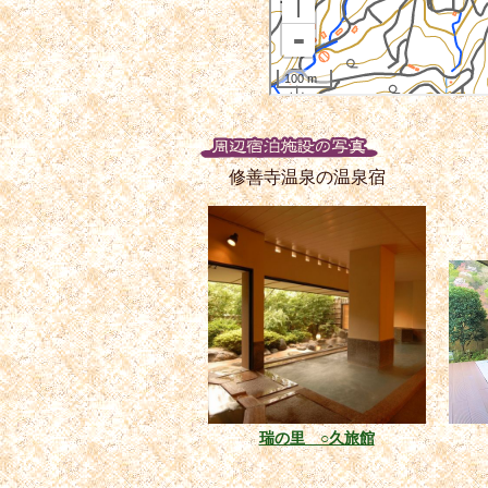
修善寺温泉の温泉宿
瑞の里 ○久旅館