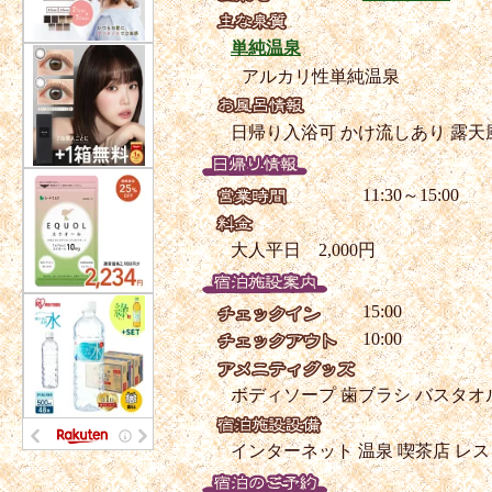
単純温泉
アルカリ性単純温泉
日帰り入浴可
かけ流しあり
露天
11:30～15:00
大人平日 2,000円
15:00
10:00
ボディソープ
歯ブラシ
バスタオ
インターネット
温泉
喫茶店
レス