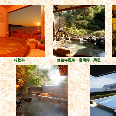
粋松亭
修善寺温泉 湯回廊 菊屋