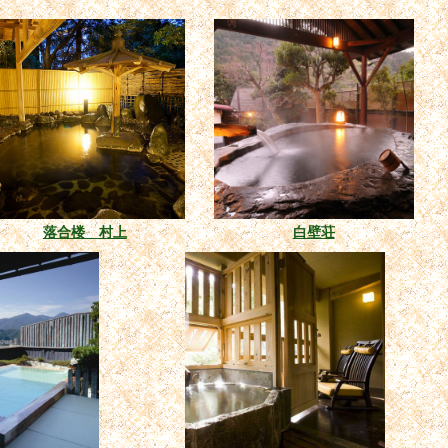
落合楼 村上
白壁荘