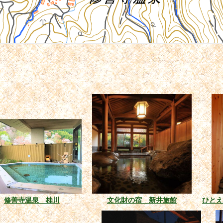
修善寺温泉 桂川
文化財の宿 新井旅館
ひと