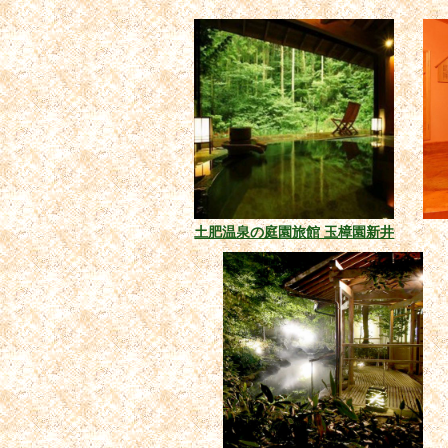
土肥温泉の庭園旅館 玉樟園新井