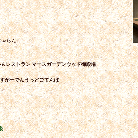
じゃらん
ト&レストラン マースガーデンウッド御殿場
ーすがーでんうっどごてんば
泉