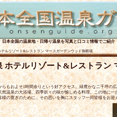
日本全国の温泉地・日帰り温泉を
写真と口コミ情報でご紹介
ホテルリゾート&レストラン マースガーデンウッド御殿場
泉 ホテルリゾート
&
レストラン
からもおよそ1時間余りという好アクセス。緑豊かな二千坪の
天然温泉の大浴場。四季折々の味が愉しめる料理。この地に一
客様の寛ぎのために」その思いを胸にスタッフ一同皆様をお迎