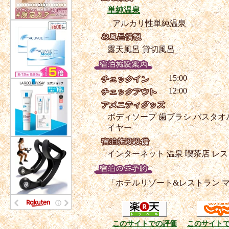
単純温泉
アルカリ性単純温泉
露天風呂
貸切風呂
15:00
12:00
ボディソープ
歯ブラシ
バスタオ
イヤー
インターネット
温泉
喫茶店
レス
「ホテルリゾート&レストラン 
このサイトでの評価
このサイト