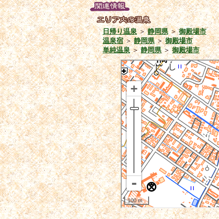
日帰り温泉
＞
静岡県
＞
御殿場市
温泉宿
＞
静岡県
＞
御殿場市
単純温泉
＞
静岡県
＞
御殿場市