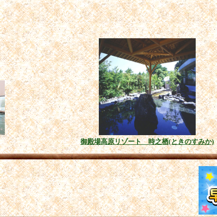
御殿場高原リゾート 時之栖(ときのすみか)