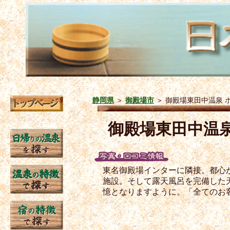
静岡県
＞
御殿場市
＞
御殿場東田中温泉 
御殿場東田中温
東名御殿場インターに隣接。都心
施設。そして露天風呂を完備した
憶となりますように。「全てのお