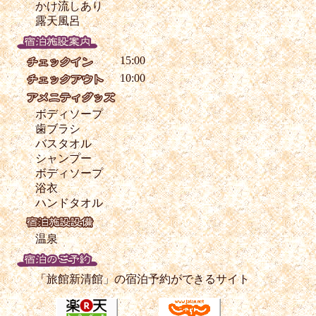
かけ流しあり
露天風呂
15:00
10:00
ボディソープ
歯ブラシ
バスタオル
シャンプー
ボディソープ
浴衣
ハンドタオル
温泉
「旅館新清館」の宿泊予約ができるサイト