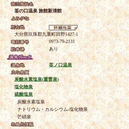
筌の口温泉 旅館新清館
大分県玖珠郡九重町田野1427-1
0973-79-2131
あり
筌ノ口温泉
炭酸水素塩泉(重曹泉)
塩化物泉
硫酸塩泉
炭酸水素塩泉
ナトリウム・カルシウム-塩化物泉
芒硝泉