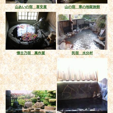
山あいの宿 喜安屋
山の宿 寒の地獄旅館
懐古乃宿 萬作屋
民宿 水分村