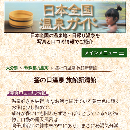
日本全国の温泉地・日帰り温泉を
写真と口コミ情報でご紹介
メインメニュー
大分県
＞
玖珠郡九重町
＞
筌の口温泉 旅館新清館
筌の口温泉 旅館新清館
温泉好きも納得!今なお湧き続けている黄土色に輝く
お湯は少し熱めで、
成分が多いにも関わらずさっぱりとしているのが特
徴。自慢の露天風呂は
鳴子川沿いの雑木林の中にあり、まさに秘湯気分満