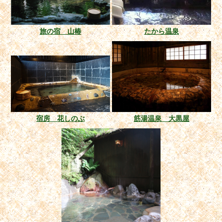
旅の宿 山椿
たから温泉
宿房 花しのぶ
筋湯温泉 大黒屋