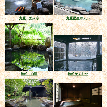
九重 悠々亭
九重星生ホテル
旅館 白滝
旅館かくおや